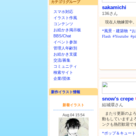
カテゴリグループ
sakamichi
スマホ対応
136さん
イラスト作風
現在人物練習中
コンテンツ
お絵かき掲示板
*風景・建築物
*
BBS/Chat
Flash
#Youtube
#pi
イベント参加
管理人年齢別
お絵かき支援
交流/募集
コミュニティ
検索サイト
企業/団体
新作イラスト情報
snow's crepe
結城環さん
またり更新のよ
動もしていますよ
ンクも熱烈歓迎で
*ポップ＆キュート