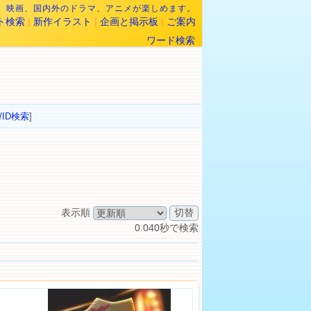
なら、映画、国内外のドラマ、アニメが楽しめます。
ト検索
|
新作イラスト
|
企画と掲示板
|
ご案内
ワード検索
/ID検索
]
表示順
0.040秒で検索