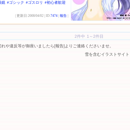
眼鏡
#ゴシック
#ゴスロリ
#初心者歓迎
| 更新日:2008/04/02 | ID:
7474
|
報告
|
20
2件中 1～2件目
切れや違反等が御座いましたら[報告]よりご連絡くださいませ。
雪を含むイラストサイト 