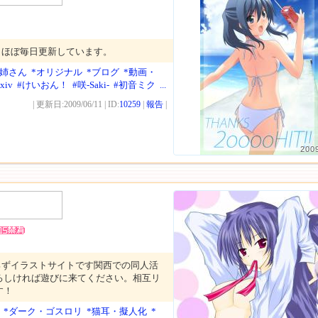
。ほぼ毎日更新しています。
お姉さん
*オリジナル
*ブログ
*動画・
xiv
#けいおん！
#咲-Saki-
#初音ミク
...
| 更新日:2009/06/11 | ID:
10259
|
報告
|
200
ろずイラストサイトです関西での同人活
ろしければ遊びに来てください。相互リ
す！
*ダーク・ゴスロリ
*猫耳・擬人化
*