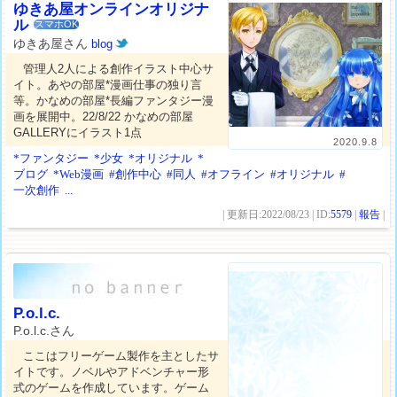
ゆきあ屋オンラインオリジナ
ル
スマホOK
ゆきあ屋さん
blog
管理人2人による創作イラスト中心サ
イト。あやの部屋*漫画仕事の独り言
等。かなめの部屋*長編ファンタジー漫
画を展開中。22/8/22 かなめの部屋
GALLERYにイラスト1点
2020.9.8
*ファンタジー
*少女
*オリジナル
*
ブログ
*Web漫画
#創作中心
#同人
#オフライン
#オリジナル
#
一次創作
...
| 更新日:2022/08/23 | ID:
5579
|
報告
|
P.o.l.c.
P.o.l.c.さん
ここはフリーゲーム製作を主としたサ
イトです。ノベルやアドベンチャー形
式のゲームを作成しています。ゲーム