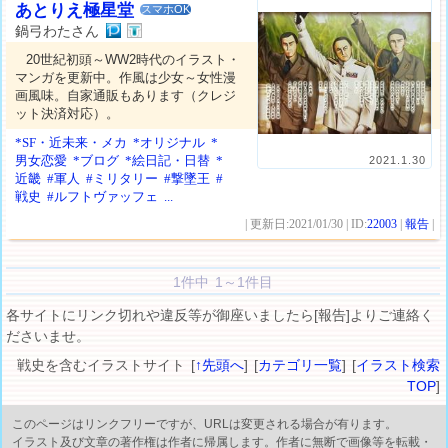
あとりえ極星堂
スマホOK
鍋弓わたさん
20世紀初頭～WW2時代のイラスト・
マンガを更新中。作風は少女～女性漫
画風味。自家通販もあります（クレジ
ット決済対応）。
*SF・近未来・メカ
*オリジナル
*
男女恋愛
*ブログ
*絵日記・日替
*
2021.1.30
近畿
#軍人
#ミリタリー
#撃墜王
#
戦史
#ルフトヴァッフェ
...
| 更新日:2021/01/30 | ID:
22003
|
報告
|
1件中 1～1件目
各サイトにリンク切れや違反等が御座いましたら[報告]よりご連絡く
ださいませ。
戦史を含むイラストサイト [
↑先頭へ
] [
カテゴリ一覧
] [
イラスト検索
TOP
]
このページはリンクフリーですが、URLは変更される場合が有ります。
イラスト及び文章の著作権は作者に帰属します。作者に無断で画像等を転載・