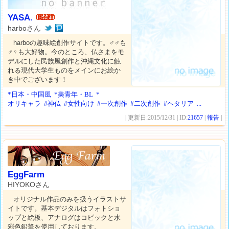
YASA.
harboさん
harboの趣味絵創作サイトです。♂♂も
♂♀も大好物。今のところ、仏さまをモ
デルにした民族風創作と沖縄文化に触
れる現代大学生ものをメインにお絵か
き中でございます！
*日本・中国風
*美青年・BL
*
オリキャラ
#神仏
#女性向け
#一次創作
#二次創作
#ヘタリア
...
| 更新日:2015/12/31 | ID:
21657
|
報告
|
EggFarm
HIYOKOさん
オリジナル作品のみを扱うイラストサ
イトです。基本デジタルはフォトショ
ップと絵板、アナログはコピックと水
彩色鉛筆を使用しております。