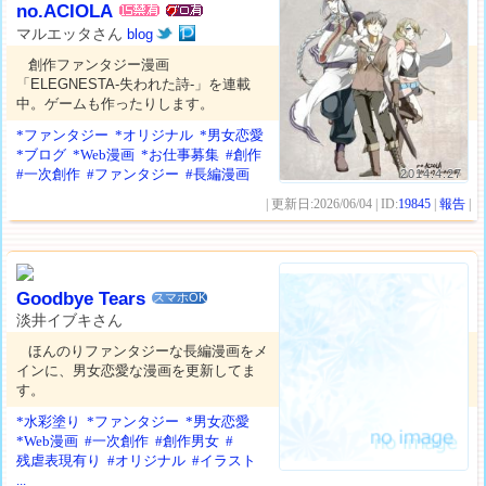
no.ACIOLA
マルエッタさん
blog
創作ファンタジー漫画
「ELEGNESTA-失われた詩-」を連載
中。ゲームも作ったりします。
*ファンタジー
*オリジナル
*男女恋愛
*ブログ
*Web漫画
*お仕事募集
#創作
#一次創作
#ファンタジー
#長編漫画
2014.4.27
| 更新日:2026/06/04 | ID:
19845
|
報告
|
Goodbye Tears
スマホOK
淡井イブキさん
ほんのりファンタジーな長編漫画をメ
インに、男女恋愛な漫画を更新してま
す。
*水彩塗り
*ファンタジー
*男女恋愛
*Web漫画
#一次創作
#創作男女
#
残虐表現有り
#オリジナル
#イラスト
...