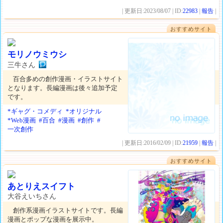
| 更新日:2023/08/07 | ID:
22983
|
報告
|
おすすめサイト
モリノウミウシ
三牛さん
百合多めの創作漫画・イラストサイト
となります。長編漫画は後々追加予定
です。
*ギャグ・コメディ
*オリジナル
*Web漫画
#百合
#漫画
#創作
#
一次創作
| 更新日:2016/02/09 | ID:
21959
|
報告
|
おすすめサイト
あとりえスイフト
大谷えいちさん
創作系漫画イラストサイトです。長編
漫画とポップな漫画を展示中。