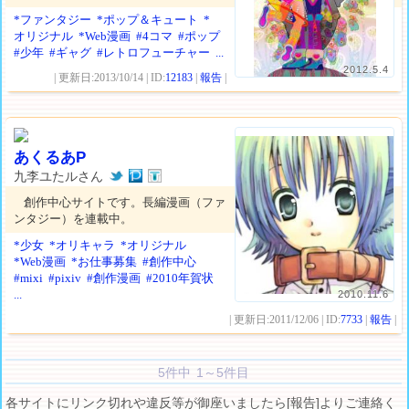
*ファンタジー
*ポップ＆キュート
*
オリジナル
*Web漫画
#4コマ
#ポップ
#少年
#ギャグ
#レトロフューチャー
...
2012.5.4
| 更新日:2013/10/14 | ID:
12183
|
報告
|
あくるあP
九李ユたルさん
創作中心サイトです。長編漫画（ファ
ンタジー）を連載中。
*少女
*オリキャラ
*オリジナル
*Web漫画
*お仕事募集
#創作中心
#mixi
#pixiv
#創作漫画
#2010年賀状
...
2010.11.6
| 更新日:2011/12/06 | ID:
7733
|
報告
|
5件中 1～5件目
各サイトにリンク切れや違反等が御座いましたら[報告]よりご連絡く