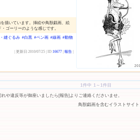
物を描いています。挿絵や鳥獣戯画、絵
ド・ゴーリーのような感じです。
物・縫ぐるみ
#白黒
#ペン画
#線画
#動物
| 更新日:2010/07/25 | ID:
16677
|
報告
|
20
1件中 1～1件目
切れや違反等が御座いましたら[報告]よりご連絡くださいませ。
鳥獣戯画を含むイラストサイト 