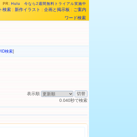
PR:
Hulu 今なら2週間無料トライアル実施中
ト検索
|
新作イラスト
|
企画と掲示板
|
ご案内
ワード検索
/ID検索
]
表示順
0.040秒で検索