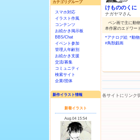
カテゴリグループ
けもののくに
スマホ対応
ナガヤマさん
イラスト作風
ペン画で主に動
コンテンツ
本作家のエドワー
お絵かき掲示板
BBS/Chat
*アナログ絵
*動
#鳥獣戯画
イベント参加
管理人年齢別
お絵かき支援
交流/募集
コミュニティ
検索サイト
企業/団体
新作イラスト情報
各サイトにリンク