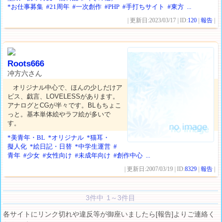
*お仕事募集
#21周年
#一次創作
#PHP
#手打ちサイト
#東方
...
| 更新日:2023/03/17 | ID:
120
|
報告
|
Roots666
冲方六さん
オリジナル中心で、ほんの少しだけア
ビス、戯言、LOVELESSがあります。
アナログとCGが半々です。BLもちょこ
っと。基本単体絵やラフ絵が多いで
す。
*美青年・BL
*オリジナル
*猫耳・
擬人化
*絵日記・日替
*中学生運営
#
青年
#少女
#女性向け
#未成年向け
#創作中心
...
| 更新日:2007/03/19 | ID:
8329
|
報告
|
3件中 1～3件目
各サイトにリンク切れや違反等が御座いましたら[報告]よりご連絡く