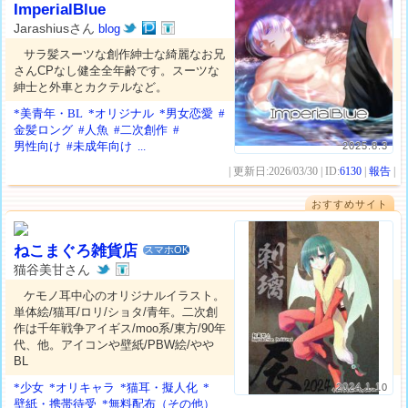
ImperialBlue
Jarashiusさん
blog
サラ髪スーツな創作紳士な綺麗なお兄
さんCPなし健全全年齢です。スーツな
紳士と外車とカクテルなど。
*美青年・BL
*オリジナル
*男女恋愛
#
金髪ロング
#人魚
#二次創作
#
男性向け
#未成年向け
...
2025.8.3
| 更新日:2026/03/30 | ID:
6130
|
報告
|
おすすめサイト
ねこまぐろ雑貨店
スマホOK
猫谷美甘さん
ケモノ耳中心のオリジナルイラスト。
単体絵/猫耳/ロリ/ショタ/青年。二次創
作は千年戦争アイギス/moo系/東方/90年
代、他。アイコンや壁紙/PBW絵/やや
BL
*少女
*オリキャラ
*猫耳・擬人化
*
2024.1.10
壁紙・携帯待受
*無料配布（その他）