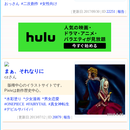
おっさん
#二次創作
#女性向け
| 更新日:2017/09/30 | ID:
22251
|
報告
|
まぁ、それなりに
czさん
版権中心のイラストサイトです。
Pixivは創作歴史中心。
*水彩塗り
*少女漫画
*男女恋愛
#ONEPIECE
#FAIRYTAIL
#真女神転生
#デビルサバイバ
2013.6.25
| 更新日:2013/07/12 | ID:
20879
|
報告
|