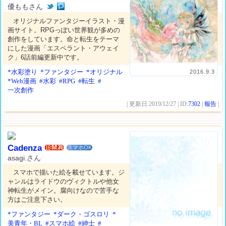
優ももさん
オリジナルファンタジーイラスト・漫
画サイト。RPGっぽい世界観が多めの
創作をしています。命と転生をテーマ
にした漫画「エスペラント・アウェイ
ク」6話前編更新中です。
*水彩塗り
*ファンタジー
*オリジナル
2016.9.3
*Web漫画
#水彩
#RPG
#転生
#
一次創作
| 更新日:2019/12/27 | ID:
7302
|
報告
|
Cadenza
スマホOK
asagi.さん
スマホで描いた絵を載せています。ジ
ャンルはライドウのヴィクトルや他女
神転生がメイン。腐向けなので苦手な
方はご注意下さい。
*ファンタジー
*ダーク・ゴスロリ
*
美青年・BL
#スマホ絵
#紳士
#