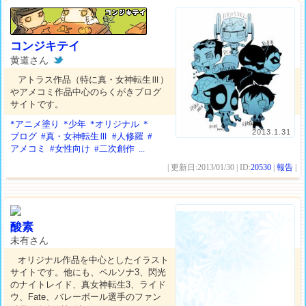
コンジキテイ
黄道さん
アトラス作品（特に真・女神転生Ⅲ）
やアメコミ作品中心のらくがきブログ
サイトです。
*アニメ塗り
*少年
*オリジナル
*
2013.1.31
ブログ
#真・女神転生Ⅲ
#人修羅
#
アメコミ
#女性向け
#二次創作
...
| 更新日:2013/01/30 | ID:
20530
|
報告
|
酸素
未有さん
オリジナル作品を中心としたイラスト
サイトです。他にも、ペルソナ3、閃光
のナイトレイド、真女神転生3、ライド
ウ、Fate、バレーボール選手のファン