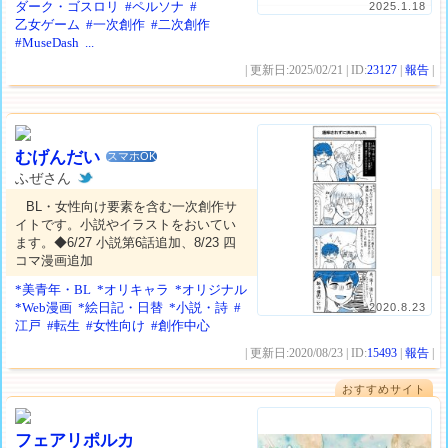
ダーク・ゴスロリ
#ペルソナ
#
2025.1.18
乙女ゲーム
#一次創作
#二次創作
#MuseDash
...
| 更新日:2025/02/21 | ID:
23127
|
報告
|
むげんだい
スマホOK
ふぜさん
BL・女性向け要素を含む一次創作サ
イトです。小説やイラストをおいてい
ます。◆6/27 小説第6話追加、8/23 四
コマ漫画追加
*美青年・BL
*オリキャラ
*オリジナル
*Web漫画
*絵日記・日替
*小説・詩
#
2020.8.23
江戸
#転生
#女性向け
#創作中心
| 更新日:2020/08/23 | ID:
15493
|
報告
|
おすすめサイト
フェアリポルカ