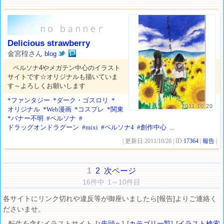
Delicious strawberry
金宮䅣さん
blog
ペルソナ4やメガテン中心のイラスト
サイトです☆オリジナルも描いていま
す～よろしくお願いします
*ファンタジー
*ダーク・ゴスロリ
*
2011.10.20
オリジナル
*Web漫画
*コスプレ
*関東
*バナー不明
#ペルソナ
#
ドラッグオンドラグーン
#mixi
#ペルソナ4
#創作中心
...
| 更新日:2011/10/20 | ID:
17364
|
報告
|
1
2
次ページ
16件中 1～10件目
各サイトにリンク切れや違反等が御座いましたら[報告]よりご連絡く
ださいませ。
転生を含むイラストサイト [
↑先頭へ
] [
カテゴリ一覧
] [
イラスト検索