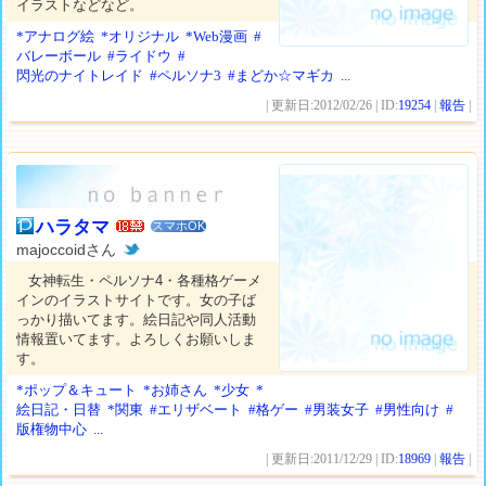
イラストなどなど。
*アナログ絵
*オリジナル
*Web漫画
#
バレーボール
#ライドウ
#
閃光のナイトレイド
#ペルソナ3
#まどか☆マギカ
...
| 更新日:2012/02/26 | ID:
19254
|
報告
|
ハラタマ
スマホOK
majoccoidさん
女神転生・ペルソナ4・各種格ゲーメ
インのイラストサイトです。女の子ば
っかり描いてます。絵日記や同人活動
情報置いてます。よろしくお願いしま
す。
*ポップ＆キュート
*お姉さん
*少女
*
絵日記・日替
*関東
#エリザベート
#格ゲー
#男装女子
#男性向け
#
版権物中心
...
| 更新日:2011/12/29 | ID:
18969
|
報告
|