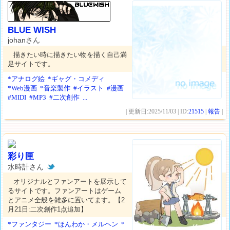
BLUE WISH
johanさん
描きたい時に描きたい物を描く自己満
足サイトです。
*アナログ絵
*ギャグ・コメディ
*Web漫画
*音楽製作
#イラスト
#漫画
#MIDI
#MP3
#二次創作
...
| 更新日:2025/11/03 | ID:
21515
|
報告
|
彩り匣
水時計さん
オリジナルとファンアートを展示して
るサイトです。ファンアートはゲーム
とアニメ全般を雑多に置いてます。【2
月21日:二次創作1点追加】
*ファンタジー
*ほんわか・メルヘン
*