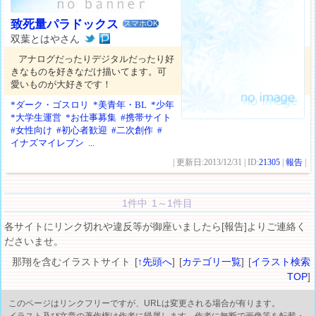
致死量パラドックス
スマホOK
双葉とはやさん
アナログだったりデジタルだったり好
きなものを好きなだけ描いてます。可
愛いものが大好きです！
*ダーク・ゴスロリ
*美青年・BL
*少年
*大学生運営
*お仕事募集
#携帯サイト
#女性向け
#初心者歓迎
#二次創作
#
イナズマイレブン
...
| 更新日:2013/12/31 | ID:
21305
|
報告
|
1件中 1～1件目
各サイトにリンク切れや違反等が御座いましたら[報告]よりご連絡く
ださいませ。
那翔を含むイラストサイト [
↑先頭へ
] [
カテゴリ一覧
] [
イラスト検索
TOP
]
このページはリンクフリーですが、URLは変更される場合が有ります。