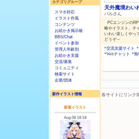
カテゴリグループ
天外魔境わい
スマホ対応
パルさん
イラスト作風
PCエンジンのR
コンテンツ
略やイラスト、チ
お絵かき掲示板
いわい楽しくやっ
BBS/Chat
どうぞ～
イベント参加
*交流支援サイト
管理人年齢別
*Webチャット
*
お絵かき支援
交流/募集
コミュニティ
検索サイト
企業/団体
新作イラスト情報
各サイトにリンク