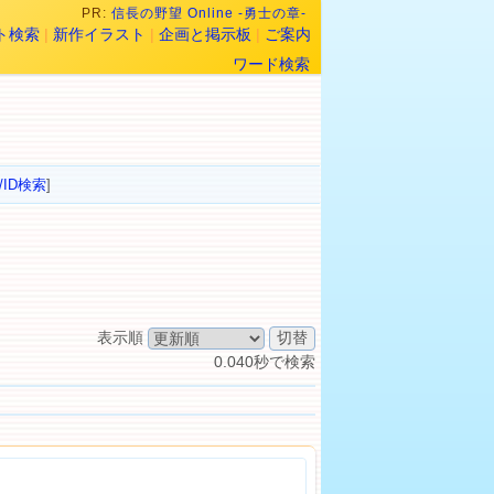
PR:
信長の野望 Online -勇士の章-
ト検索
|
新作イラスト
|
企画と掲示板
|
ご案内
ワード検索
/ID検索
]
表示順
0.040秒で検索