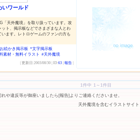
わいワールド
PG「天外魔境」を取り扱っています。攻
ャット、掲示板などでさまざまな人とわ
ています。レトロゲームのファンの方も
*お絵かき掲示板
*文字掲示板
無料素材・無料イラスト
#天外魔境
| 更新日:2003/08/30 | ID:
63
|
報告
|
1件中 1～1件目
切れや違反等が御座いましたら[報告]よりご連絡くださいませ。
天外魔境を含むイラストサイト 