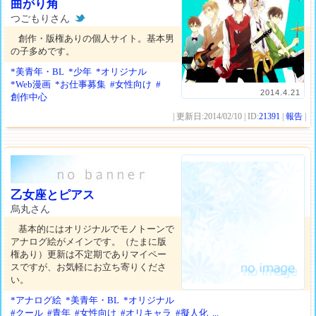
曲がり角
つごもりさん
創作・版権ありの個人サイト。基本男
の子多めです。
*美青年・BL
*少年
*オリジナル
*Web漫画
*お仕事募集
#女性向け
#
2014.4.21
創作中心
| 更新日:2014/02/10 | ID:
21391
|
報告
|
乙女座とピアス
烏丸さん
基本的にはオリジナルでモノトーンで
アナログ絵がメインです。（たまに版
権あり）更新は不定期でありマイペー
スですが、お気軽にお立ち寄りくださ
い。
*アナログ絵
*美青年・BL
*オリジナル
#クール
#青年
#女性向け
#オリキャラ
#擬人化
...