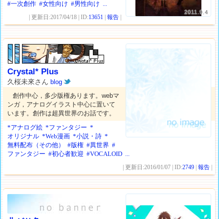
#一次創作
#女性向け
#男性向け
...
2011.9.4
| 更新日:2017/04/18 | ID:
13651
|
報告
|
Crystal* Plus
久桜未來さん
blog
創作中心，多少版権あります。webマ
ンガ，アナログイラスト中心に置いて
います。創作は超異世界のお話です。
*アナログ絵
*ファンタジー
*
オリジナル
*Web漫画
*小説・詩
*
無料配布（その他）
#版権
#異世界
#
ファンタジー
#初心者歓迎
#VOCALOID
...
| 更新日:2016/01/07 | ID:
2749
|
報告
|