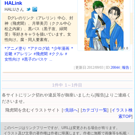
HALink
HALUさん
Dグレのリンク（アレリン）中心、封
神（飛虎聞）、月華美刃（ククル中心
松之内家）、黒バス（黒子攻、緑間
受）等好きキャラを描いています。女
性向け。腐・同人要素有。
*アニメ塗り
*アナログ絵
*少年漫画
*
2012.9.8
近畿
#アレリン
#飛虎聞
#ククル
#
女性向け
#黒子のバスケ
...
| 更新日:2012/09/03 | ID:
20044
|
報告
|
1件中 1～1件目
各サイトにリンク切れや違反等が御座いましたら[報告]よりご連絡く
ださいませ。
飛虎聞を含むイラストサイト [
↑先頭へ
] [
カテゴリ一覧
] [
イラスト検
索TOP
]
このページはリンクフリーですが、URLは変更される場合が有ります。
イラスト及び文章の著作権は作者に帰属します。作者に無断で画像等を転載・