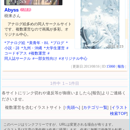
Abyss
樹来さん
アナログ絵多めの同人サークルサイト
です、複数運営なので画風が多彩。オ
リジナル中心。
*アナログ絵
*美青年・BL
*ブログ
*
2011.9.23
小説・詩
*九州・沖縄
*大学生運営
#
コードギアス
#複数運営
#
同人誌サークル
#一部女性向け
#オリジナル中心
| 更新日:2013/08/16 | ID:
15060
|
報告
|
1件中 1～1件目
各サイトにリンク切れや違反等が御座いましたら[報告]よりご連絡く
ださいませ。
複数運営を含むイラストサイト [
↑先頭へ
] [
カテゴリ一覧
] [
イラスト
検索TOP
]
このページはリンクフリーですが、URLは変更される場合が有ります。
イラスト及び文章の著作権は作者に帰属します。作者に無断で画像等を転載・