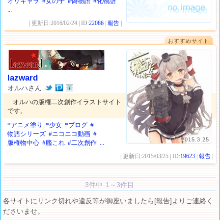
オリキャラ
#女の子
#偽物語
#化物語
...
| 更新日:2016/02/24 | ID:
22086
|
報告
|
おすすめサイト
lazward
オルハさん
オルハの版権二次創作イラストサイト
です。
*アニメ塗り
*少女
*ブログ
#
物語シリーズ
#ニコニコ動画
#
2015.3.25
版権物中心
#艦これ
#二次創作
...
| 更新日:2015/03/25 | ID:
19623
|
報告
|
3件中 1～3件目
各サイトにリンク切れや違反等が御座いましたら[報告]よりご連絡く
ださいませ。