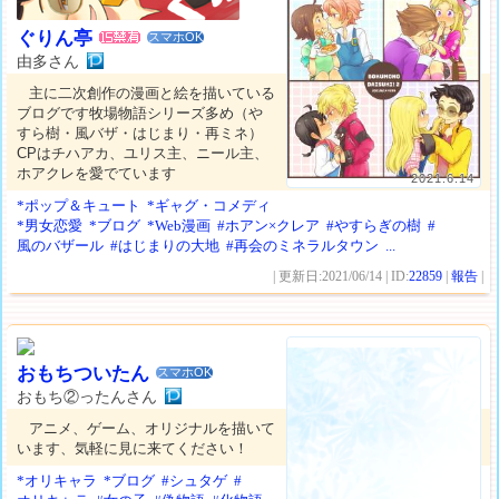
ぐりん亭
スマホOK
由多さん
主に二次創作の漫画と絵を描いている
ブログです牧場物語シリーズ多め（や
すら樹・風バザ・はじまり・再ミネ）
CPはチハアカ、ユリス主、ニール主、
ホアクレを愛でています
2021.6.14
*ポップ＆キュート
*ギャグ・コメディ
*男女恋愛
*ブログ
*Web漫画
#ホアン×クレア
#やすらぎの樹
#
風のバザール
#はじまりの大地
#再会のミネラルタウン
...
| 更新日:2021/06/14 | ID:
22859
|
報告
|
おもちついたん
スマホOK
おもち②ったんさん
アニメ、ゲーム、オリジナルを描いて
います、気軽に見に来てください！
*オリキャラ
*ブログ
#シュタゲ
#