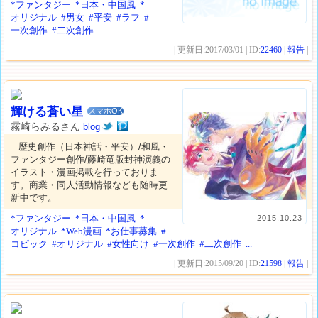
*ファンタジー
*日本・中国風
*
オリジナル
#男女
#平安
#ラフ
#
一次創作
#二次創作
...
| 更新日:2017/03/01 | ID:
22460
|
報告
|
輝ける蒼い星
スマホOK
霧崎らみるさん
blog
歴史創作（日本神話・平安）/和風・
ファンタジー創作/藤崎竜版封神演義の
イラスト・漫画掲載を行っておりま
す。商業・同人活動情報なども随時更
新中です。
*ファンタジー
*日本・中国風
*
2015.10.23
オリジナル
*Web漫画
*お仕事募集
#
コピック
#オリジナル
#女性向け
#一次創作
#二次創作
...
| 更新日:2015/09/20 | ID:
21598
|
報告
|