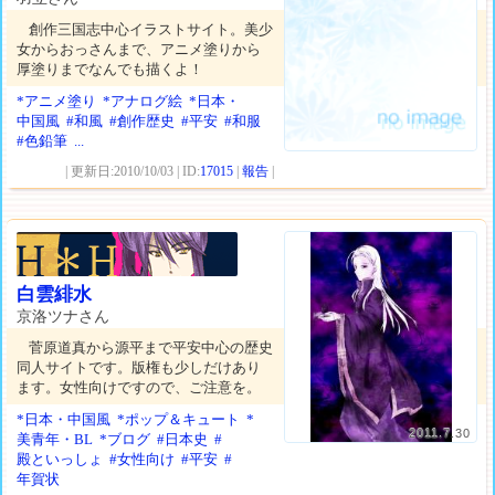
創作三国志中心イラストサイト。美少
女からおっさんまで、アニメ塗りから
厚塗りまでなんでも描くよ！
*アニメ塗り
*アナログ絵
*日本・
中国風
#和風
#創作歴史
#平安
#和服
#色鉛筆
...
| 更新日:2010/10/03 | ID:
17015
|
報告
|
白雲緋水
京洛ツナさん
菅原道真から源平まで平安中心の歴史
同人サイトです。版権も少しだけあり
ます。女性向けですので、ご注意を。
*日本・中国風
*ポップ＆キュート
*
2011.7.30
美青年・BL
*ブログ
#日本史
#
殿といっしょ
#女性向け
#平安
#
年賀状