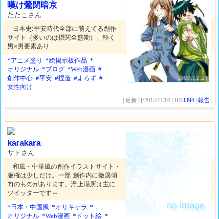
嘆け鶯閉暗京
たたこさん
日本史:平安時代全部に萌えてる創作
サイト（多いのは摂関全盛期）。軽く
男×男要素あり
*アニメ塗り
*絵掲示板作品
*
オリジナル
*ブログ
*Web漫画
#
創作中心
#平安
#捏造
#よろず
#
2009.12.28
女性向け
| 更新日:2012/11/04 | ID:
3394
|
報告
|
karakara
サトさん
和風・中華風の創作イラストサイト・
版権は少しだけ。一部 創作内に微腐傾
向のものがあります。浮上場所は主に
ツイッターです～
*日本・中国風
*オリキャラ
*
オリジナル
*Web漫画
*ドット絵
*