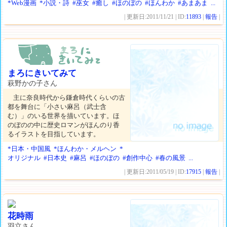
*Web漫画
*小説・詩
#巫女
#癒し
#ほのぼの
#ほんわか
#あまあま
...
| 更新日:2011/11/21 | ID:
11893
|
報告
|
まろにきいてみて
萩野かの子さん
主に奈良時代から鎌倉時代くらいの古
都を舞台に「小さい麻呂（武士含
む）」のいる世界を描いています。ほ
のぼのの中に歴史ロマンがほんのり香
るイラストを目指しています。
*日本・中国風
*ほんわか・メルヘン
*
オリジナル
#日本史
#麻呂
#ほのぼの
#創作中心
#春の風景
...
| 更新日:2011/05/19 | ID:
17915
|
報告
|
花時雨
羽立さん