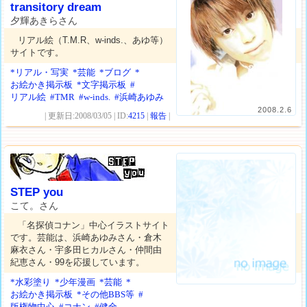
transitory dream
夕輝あきらさん
リアル絵（T.M.R、w-inds.、あゆ等）
サイトです。
*リアル・写実
*芸能
*ブログ
*
お絵かき掲示板
*文字掲示板
#
リアル絵
#TMR
#w-inds.
#浜崎あゆみ
2008.2.6
| 更新日:2008/03/05 | ID:
4215
|
報告
|
STEP you
こて。さん
「名探偵コナン」中心イラストサイト
です。芸能は、浜崎あゆみさん・倉木
麻衣さん・宇多田ヒカルさん・仲間由
紀恵さん・99を応援しています。
*水彩塗り
*少年漫画
*芸能
*
お絵かき掲示板
*その他BBS等
#
版権物中心
#コナン
#健全