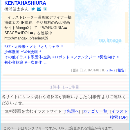
KENTAHASHIURA
橋浦健太さん
イラストレーター漫画家デザイナー橋
浦健太のHP現在、全話無料のWeb漫画
サイトMangaXにて 『WARUGINIA〓
SPACE★IDOL〓』を連載中
http://mangax.jp/series/29
*SF・近未来・メカ
*オリキャラ
*
少年漫画
*Web漫画
*
その他イラスト系団体/企業
#ロボット
#ファンタジー
#男性向け
#
初心者歓迎
#一次創作
...
| 更新日:2016/01/01 | ID:
21672
|
報告
|
1件中 1～1件目
各サイトにリンク切れや違反等が御座いましたら[報告]よりご連絡く
ださいませ。
無料漫画を含むイラストサイト [
↑先頭へ
] [
カテゴリ一覧
] [
イラスト
検索TOP
]
このページはリンクフリーですが、URLは変更される場合が有ります。