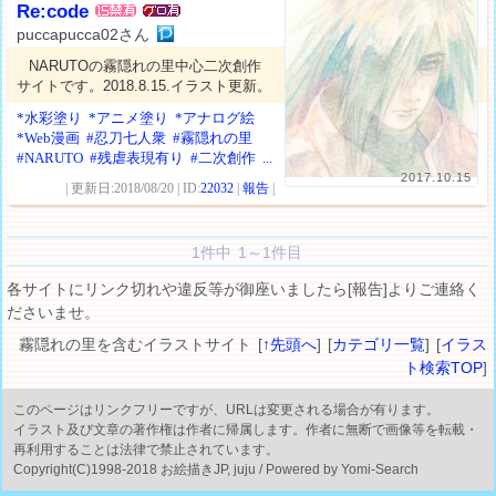
Re:code
puccapucca02さん
NARUTOの霧隠れの里中心二次創作
サイトです。2018.8.15.イラスト更新。
*水彩塗り
*アニメ塗り
*アナログ絵
*Web漫画
#忍刀七人衆
#霧隠れの里
#NARUTO
#残虐表現有り
#二次創作
...
2017.10.15
| 更新日:2018/08/20 | ID:
22032
|
報告
|
1件中 1～1件目
各サイトにリンク切れや違反等が御座いましたら[報告]よりご連絡く
ださいませ。
霧隠れの里を含むイラストサイト [
↑先頭へ
] [
カテゴリ一覧
] [
イラス
ト検索TOP
]
このページはリンクフリーですが、URLは変更される場合が有ります。
イラスト及び文章の著作権は作者に帰属します。作者に無断で画像等を転載・
再利用することは法律で禁止されています。
Copyright(C)1998-2018 お絵描きJP, juju / Powered by Yomi-Search