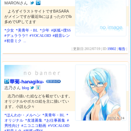
MARONさん
よろずイラストサイトですBASARA
がメインですが最近IbにはまったのでIb
多めでUPしてます
*少女
*美青年・BL
*少年
#妖狐×僕SS
#デュラララ!!
#VOCALOID
#鏡音レン
#初音ミク
...
| 更新日:2012/07/19 | ID:
19802
|
報告
|
華菊-hanagiku-
スマホOK
志乃さん
blog
志乃の描いた絵などを載せています。
オリジナルやボカロ絵を主に描いてい
ます。小説も少々
*ほんわか・メルヘン
*美青年・BL
*
2012.5.24
オリジナル
*友達募集
*お仕事募集
#
男性向け
#ニコニコ動画
#VOCALOID
#初音ミク
#妖狐×僕SS
...