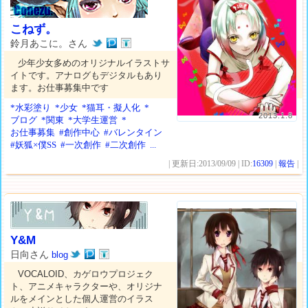
こねず。
鈴月あこに。さん
少年少女多めのオリジナルイラストサ
イトです。アナログもデジタルもあり
ます。お仕事募集中です
*水彩塗り
*少女
*猫耳・擬人化
*
2013.1.8
ブログ
*関東
*大学生運営
*
お仕事募集
#創作中心
#バレンタイン
#妖狐×僕SS
#一次創作
#二次創作
...
| 更新日:2013/09/09 | ID:
16309
|
報告
|
Y&M
日向さん
blog
VOCALOID、カゲロウプロジェク
ト、アニメキャラクターや、オリジナ
ルをメインとした個人運営のイラス