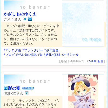
かざしものゆくえ
ナメノ,さん
ゼルダの伝説・Ibなどの、ゲームを中
心とした二次創作非公式サイトです。
グロテスクなイラストはございません
が、傷口からの流血などございますの
で、ご注意ください。
*アナログ絵
*ファンタジー
*少年漫画
*ブログ
#ゼルダの伝説
#Ib
#妖狐×僕SS
#オリジナル
| 更新日:2016/02/22 | ID:
22068
|
報告
|
影の宴
スマホOK
御景RIOさん
デ・ジ・キャラット、いぬぼく、うた
われるもの中心ほのぼのイラストサイ