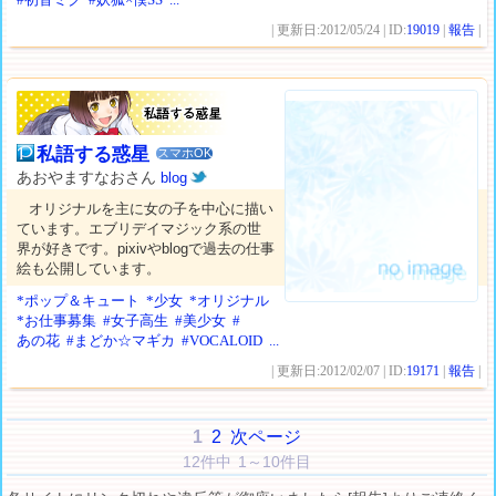
| 更新日:2012/05/24 | ID:
19019
|
報告
|
私語する惑星
スマホOK
あおやますなおさん
blog
オリジナルを主に女の子を中心に描い
ています。エブリデイマジック系の世
界が好きです。pixivやblogで過去の仕事
絵も公開しています。
*ポップ＆キュート
*少女
*オリジナル
*お仕事募集
#女子高生
#美少女
#
あの花
#まどか☆マギカ
#VOCALOID
...
| 更新日:2012/02/07 | ID:
19171
|
報告
|
1
2
次ページ
12件中 1～10件目