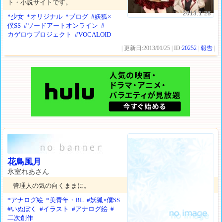
ト・小説サイトです。
2013.1.25
*少女
*オリジナル
*ブログ
#妖狐×
僕SS
#ソードアートオンライン
#
カゲロウプロジェクト
#VOCALOID
| 更新日:2013/01/25 | ID:
20252
|
報告
|
花鳥風月
氷室れあさん
管理人の気の向くままに。
*アナログ絵
*美青年・BL
#妖狐×僕SS
#いぬぼく
#イラスト
#アナログ絵
#
二次創作