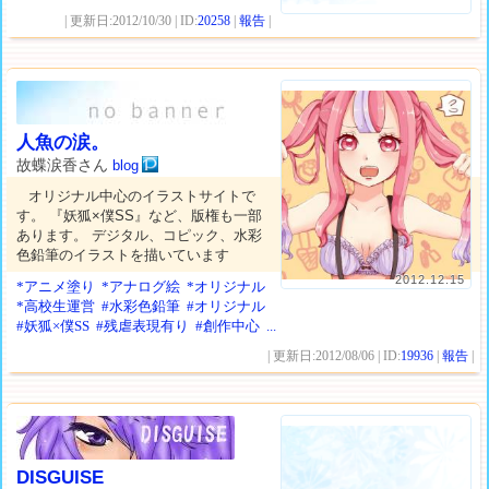
| 更新日:2012/10/30 | ID:
20258
|
報告
|
人魚の涙。
故蝶涙香さん
blog
オリジナル中心のイラストサイトで
す。 『妖狐×僕SS』など、版権も一部
あります。 デジタル、コピック、水彩
色鉛筆のイラストを描いています
2012.12.15
*アニメ塗り
*アナログ絵
*オリジナル
*高校生運営
#水彩色鉛筆
#オリジナル
#妖狐×僕SS
#残虐表現有り
#創作中心
...
| 更新日:2012/08/06 | ID:
19936
|
報告
|
DISGUISE