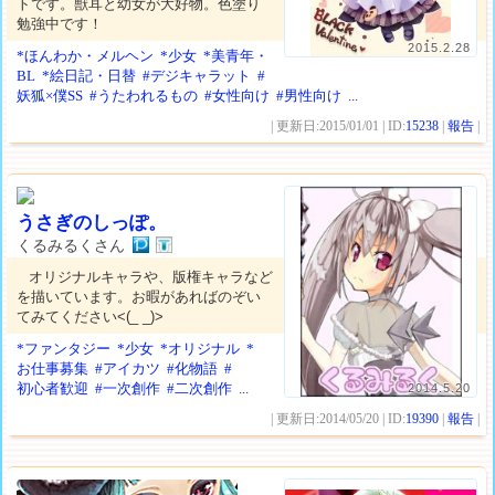
トです。獣耳と幼女が大好物。色塗り
勉強中です！
2015.2.28
*ほんわか・メルヘン
*少女
*美青年・
BL
*絵日記・日替
#デジキャラット
#
妖狐×僕SS
#うたわれるもの
#女性向け
#男性向け
...
| 更新日:2015/01/01 | ID:
15238
|
報告
|
うさぎのしっぽ。
くるみるくさん
オリジナルキャラや、版権キャラなど
を描いています。お暇があればのぞい
てみてください<(_ _)>
*ファンタジー
*少女
*オリジナル
*
お仕事募集
#アイカツ
#化物語
#
初心者歓迎
#一次創作
#二次創作
...
2014.5.20
| 更新日:2014/05/20 | ID:
19390
|
報告
|