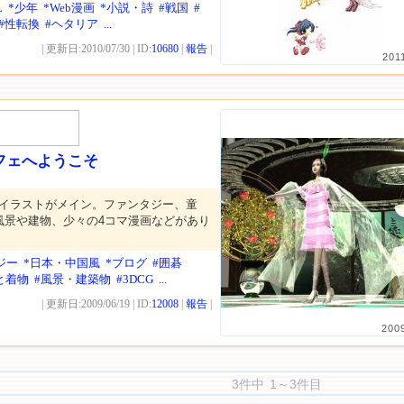
L
*少年
*Web漫画
*小説・詩
#戦国
#
#性転換
#ヘタリア
...
| 更新日:2010/07/30 | ID:
10680
|
報告
|
201
フェへようこそ
Gイラストがメイン。ファンタジー、童
風景や建物、少々の4コマ漫画などがあり
ジー
*日本・中国風
*ブログ
#囲碁
と着物
#風景・建築物
#3DCG
...
| 更新日:2009/06/19 | ID:
12008
|
報告
|
200
3件中 1～3件目