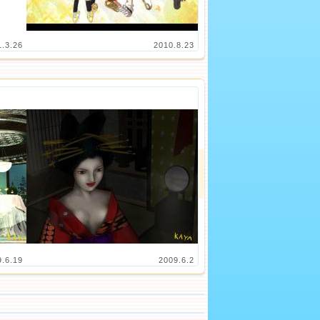
1.3.26
2010.8.23
9.6.19
2009.6.2