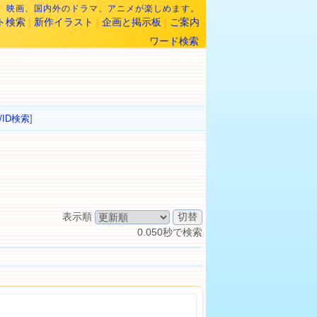
なら、映画、国内外のドラマ、アニメが楽しめます。
ト検索
|
新作イラスト
|
企画と掲示板
|
ご案内
ワード検索
/ID検索
]
表示順
0.050秒で検索