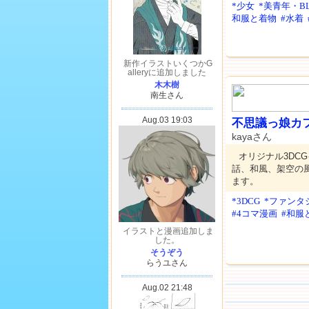
*少女
*美青年・B
和服と着物
#水着
不思議っ娘カ
kayaさん
オリジナル3DC
話、和風、架空の
ます。
*3DCG
*ファンタ
#4コマ漫画
#和服