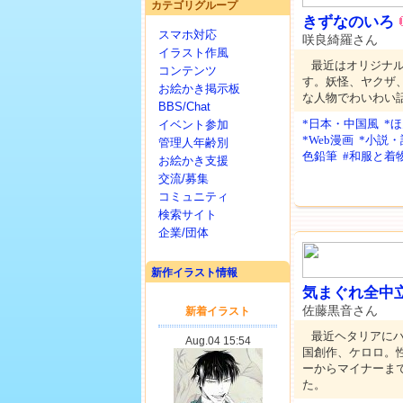
カテゴリグループ
きずなのいろ
スマホ対応
咲良綺羅さん
イラスト作風
最近はオリジナ
コンテンツ
す。妖怪、ヤクザ
お絵かき掲示板
な人物でわいわい
BBS/Chat
*日本・中国風
*
イベント参加
*Web漫画
*小説・
管理人年齢別
色鉛筆
#和服と着
お絵かき支援
交流/募集
コミュニティ
検索サイト
企業/団体
新作イラスト情報
気まぐれ全中
佐藤黒音さん
最近ヘタリアに
国創作、ケロロ。
ーからマイナーまで
た。