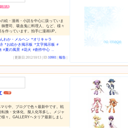
ルの絵・漫画・小説を中心に扱っていま
、御曹司、吸血鬼に料理人、など、様々
話を作っています。拍手に漫画UP。
ほんわか・メルヘン
*オリキャラ
詩
*お絵かき掲示板
*文字掲示板
#
物
#夏の風景
#花火
#創作中心
...
| 更新日:2012/10/13 | ID:
10901
|
報告
|
立
ハマり中、ブログで色々最新中です。戦
性転換・女体化、擬人化等多し。メジャ
様々。GALLERYヘタリア最新しまし