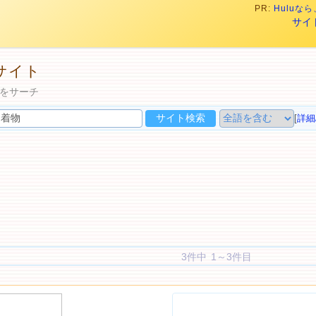
PR:
Hulu
サイ
サイト
をサーチ
[
詳細
3件中 1～3件目