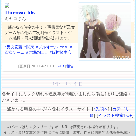
Threeworlds
ミヤコさん
遙かなる時空の中で・薄桜鬼など乙女
ゲームその他の二次創作イラスト・ゲ
ーム感想・同人活動情報があります。
*男女恋愛
*関東
#ジルオール
#P3P
#
乙女ゲーム
#進撃の巨人
#版権物中心
...
2011.7.25
| 更新日:2011/04/20 | ID:
15703
|
報告
|
1件中 1～1件目
各サイトにリンク切れや違反等が御座いましたら[報告]よりご連絡く
ださいませ。
遙かなる時空の中で4を含むイラストサイト [
↑先頭へ
] [
カテゴリ一
覧
] [
イラスト検索TOP
]
このページはリンクフリーですが、URLは変更される場合が有ります。
イラスト及び文章の著作権は作者に帰属します。作者に無断で画像等を転載・