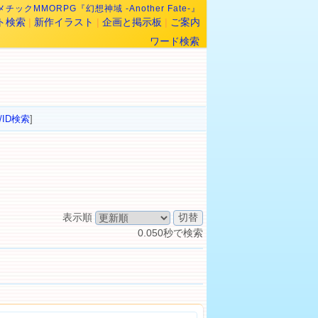
チックMMORPG『幻想神域 -Another Fate-』
ト検索
|
新作イラスト
|
企画と掲示板
|
ご案内
ワード検索
/ID検索
]
表示順
0.050秒で検索