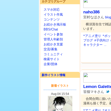
カテゴリグループ
スマホ対応
naho386
イラスト作風
宮村なほさん
blog
コンテンツ
横須賀在住で雑
お絵かき掲示板
います。
BBS/Chat
イベント参加
*アニメ塗り
*ポ
管理人年齢別
ブログ
#子供向け
お絵かき支援
キャラクター
...
交流/募集
コミュニティ
検索サイト
企業/団体
新作イラスト情報
Lemon Galett
笹猫マキさん
合間合間に描い
漫画も描く予定。
*アニメ塗り
*オ