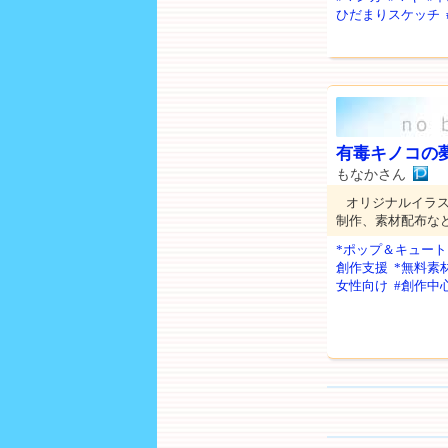
ひだまりスケッチ
有毒キノコの
もなかさん
オリジナルイラ
制作、素材配布な
*ポップ＆キュート
創作支援
*無料素
女性向け
#創作中