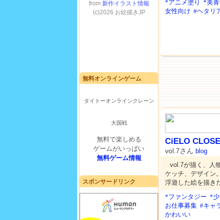
*アニメ塗り
*美青
女性向け
#ヘタリ
無料オンラインゲーム
タイトーオンラインクレーン
大国戦
無料で楽しめる
CiELO CLOS
ゲームがいっぱい
vol.7さん
blog
無料ゲーム情報
vol.7が描く
ケッチ、デザイン
スポンサードリンク
浮遊した絵を描き
*ファンタジー
*
お仕事募集
#キャ
かわいい