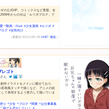
ギの公式HP。コミックスなど更新。女
2009年からの分は「ルツボブログ」で
恋愛
*動画・Flash
#少女漫画
#ルツボ
#
ブログ
#女性向け
...
| 更新日:2012/11/09 | ID:
14387
|
報告
|
ザレゴト
ルさん
次創作イラストをメインに載せており、
水彩画風タッチで描くなど、アニメの絵
として表現するよう努力して描いていま
メ塗り
*少女
*ブログ
*関東
*お仕事募集
中二病でも恋がしたい！
#