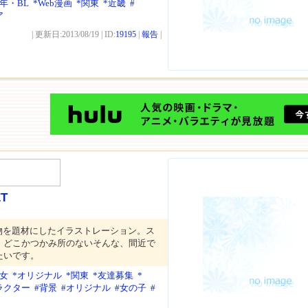
年・BL
*Web漫画
*関東
*近畿
#
ア
| 更新日:2013/08/19 | ID:
19195
|
報告
|
ET
、人物を題材にしたイラストレーション。ス
。どこかつかみ所のないそんな、間近で
たいです。
少女
*オリジナル
*関東
*友達募集
*
ラクター
#背景
#オリジナル
#女の子
#