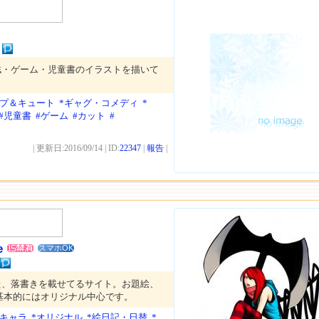
誌・ゲーム・児童書のイラストを描いて
ップ＆キュート
*ギャグ・コメディ
*
#児童書
#ゲーム
#カット
#
| 更新日:2016/09/14 | ID:
22347
|
報告
|
e
スマホOK
た、落書きを載せてるサイト。お題絵、
基本的にはオリジナル中心です。
リキャラ
*オリジナル
*絵日記・日替
*