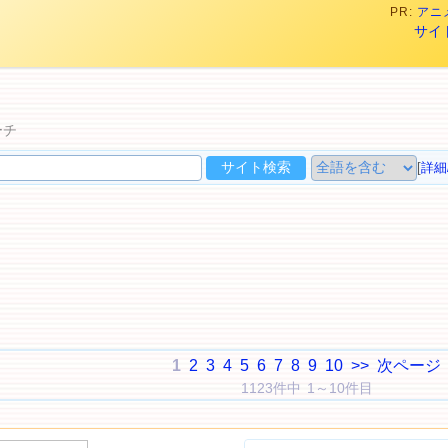
PR:
アニメ
サイ
ーチ
[
詳細
1
2
3
4
5
6
7
8
9
10
>>
次ページ
1123件中 1～10件目