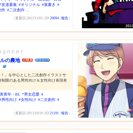
*友達募集
#オリジナル
#落書き
#
創作
#二次創作
...
| 更新日:2013/11/01 | ID:
20094
|
報告
|
201
ールの農地
スマホOK
ん
研！」を中心とした二次創作イラストサ
齢制限のある男性向け＆女性向け表現有
*美青年・BL
*男女恋愛
#
#男性向け
#女性向け
#二次創作
#
| 更新日:2013/10/19 | ID:
21191
|
報告
|
201