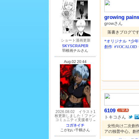
growing pain
growさん
落書きブログで
*オリジナル
*少
創作
#VOCALOID
6109
トキコさん
女性向け二次創
アの独普中心。創