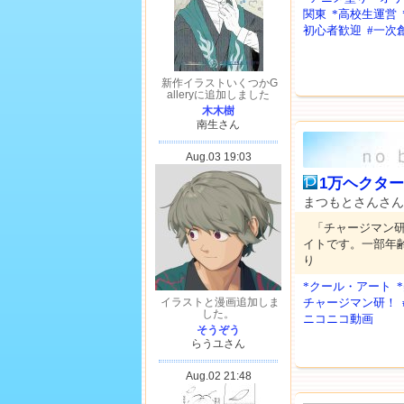
関東
*高校生運営
初心者歓迎
#一次
1万ヘクタ
まつもとさんさ
「チャージマン
イトです。一部年
り
*クール・アート
チャージマン研！
ニコニコ動画