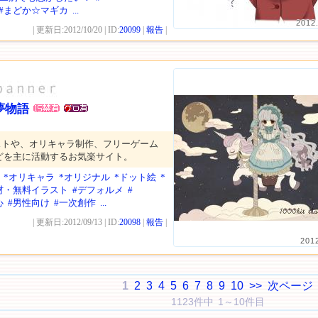
#まどか☆マギカ
...
2012
| 更新日:2012/10/20 | ID:
20099
|
報告
|
夢物語
ストや、オリキャラ制作、フリーゲーム
どを主に活動するお気楽サイト。
*オリキャラ
*オリジナル
*ドット絵
*
材・無料イラスト
#デフォルメ
#
心
#男性向け
#一次創作
...
| 更新日:2012/09/13 | ID:
20098
|
報告
|
201
1
2
3
4
5
6
7
8
9
10
>>
次ページ
1123件中 1～10件目