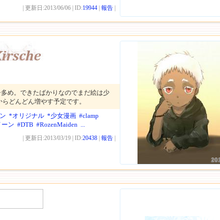
| 更新日:2013/06/06 | ID:
19944
|
報告
|
子多め。できたばかりなのでまだ絵は少
からどんどん増やす予定です。
ン
*オリジナル
*少女漫画
#clamp
イーン
#DTB
#RozenMaiden
...
| 更新日:2013/03/19 | ID:
20438
|
報告
|
20