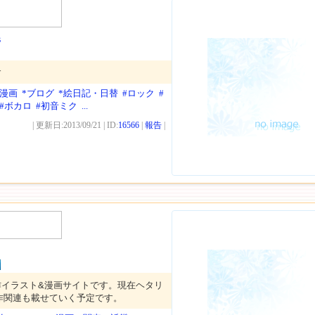
s
す
年漫画
*ブログ
*絵日記・日替
#ロック
#
#ボカロ
#初音ミク
...
| 更新日:2013/09/21 | ID:
16566
|
報告
|
作イラスト&漫画サイトです。現在ヘタリ
作関連も載せていく予定です。