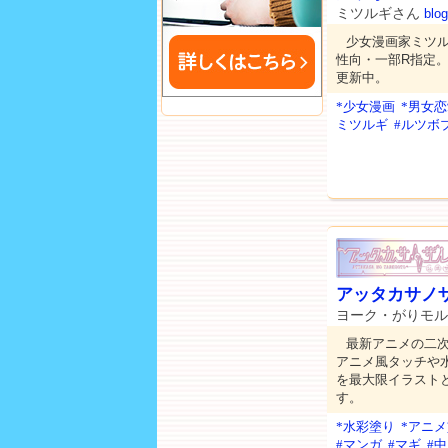
ミツルギさん
blog
少女漫画家ミツル
性向・一部R指定。
更新中。
*少女漫画
*男女
ミツルギ
#ルツボ
アッタカサノ
ヨーク・がりモ
最新アニメの二
アニメ風タッチや
を最大限イラスト
す。
*水彩塗り
*アニ
#マンガ
#マギ
#