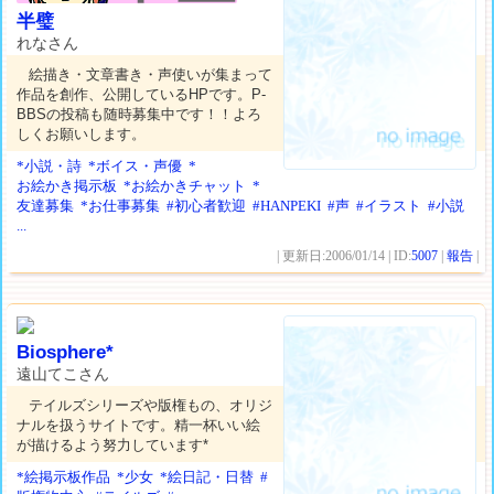
半璧
れなさん
絵描き・文章書き・声使いが集まって
作品を創作、公開しているHPです。P-
BBSの投稿も随時募集中です！！よろ
しくお願いします。
*小説・詩
*ボイス・声優
*
お絵かき掲示板
*お絵かきチャット
*
友達募集
*お仕事募集
#初心者歓迎
#HANPEKI
#声
#イラスト
#小説
...
| 更新日:2006/01/14 | ID:
5007
|
報告
|
Biosphere*
遠山てこさん
テイルズシリーズや版権もの、オリジ
ナルを扱うサイトです。精一杯いい絵
が描けるよう努力しています*
*絵掲示板作品
*少女
*絵日記・日替
#