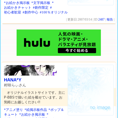
*お絵かき掲示板
*文字掲示板
*
お絵かきチャット
#創作限定
#
初心者歓迎
#創作中心
#100％オリジナル
| 更新日:2007/03/14 | ID:
2487
|
報告
|
HANA*Y
村咲らぃさん
オリジナルイラストサイトです。主に
P-BBSで描いた絵を載せています。お
気軽にお越しください!!
*アニメ塗り
*絵掲示板作品
*ポップ＆
キュート
*お絵かき掲示板
*