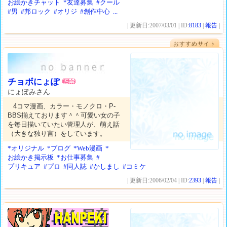
お絵かきチャット
*友達募集
#クール
#男
#邦ロック
#オリジ
#創作中心
...
| 更新日:2007/03/01 | ID:
8183
|
報告
|
おすすめサイト
チョボにょぽ
にょぽみさん
4コマ漫画、カラー・モノクロ・P-
BBS揃えております＾＾可愛い女の子
を毎日描いていたい管理人が、萌え話
（大きな独り言）をしています。
*オリジナル
*ブログ
*Web漫画
*
お絵かき掲示板
*お仕事募集
#
プリキュア
#プロ
#同人誌
#かしまし
#コミケ
| 更新日:2006/02/04 | ID:
2393
|
報告
|