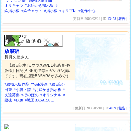
*アナログ絵
*絵掲示板作品
*
オリキャラ
*お絵かき掲示板
#
絵掲示板
#絵チャット
#掲示板
#キリプレ
#創作中心
...
| 更新日:2009/02/24 | ID:
13458
|
報告
|
放浪癖
長月久遠さん
【絵日記中心/マウス画/BL小説/創作/
版権】日記(P-BBS)で毎日ガシガシ描い
てます。現在捏造BASARAが多めです
*絵掲示板作品
*Web漫画
*絵日記・
日替
*小説・詩
*お絵かき掲示板
*
友達募集
#ほのぼの
#オリジナル
#
銀魂
#DQ8
#戦国BASARA
...
| 更新日:2008/05/10 | ID:
4169
|
報告
|