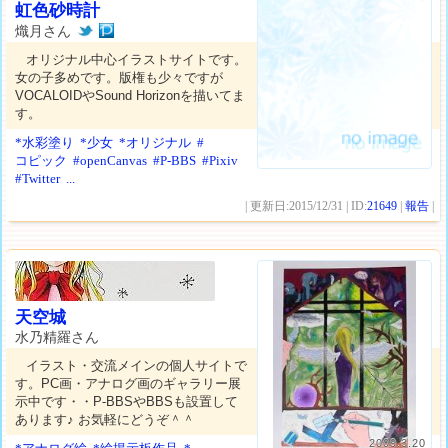
虹色砂時計
熾月さん
オリジナル中心イラストサイトです。
女の子多めです。版権も少々ですが
VOCALOIDやSound Horizonを描いてま
す。
*水彩塗り
*少女
*オリジナル
#
コピック
#openCanvas
#P-BBS
#Pixiv
#Twitter
...
| 更新日:2015/12/31 | ID:
21649
|
報告
|
天空城
水乃精羅さん
イラスト・交流メインの個人サイトで
す。PC画・アナログ画のギャラリー展
示中です・・P-BBSやBBSも設置して
あります♪ お気軽にどうぞ＾＾
2009.3.20