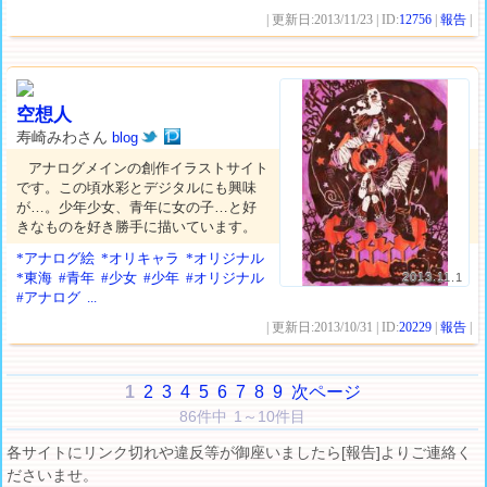
| 更新日:2013/11/23 | ID:
12756
|
報告
|
空想人
寿崎みわさん
blog
アナログメインの創作イラストサイト
です。この頃水彩とデジタルにも興味
が…。少年少女、青年に女の子…と好
きなものを好き勝手に描いています。
*アナログ絵
*オリキャラ
*オリジナル
*東海
#青年
#少女
#少年
#オリジナル
2013.11.1
#アナログ
...
| 更新日:2013/10/31 | ID:
20229
|
報告
|
1
2
3
4
5
6
7
8
9
次ページ
86件中 1～10件目
各サイトにリンク切れや違反等が御座いましたら[報告]よりご連絡く
ださいませ。