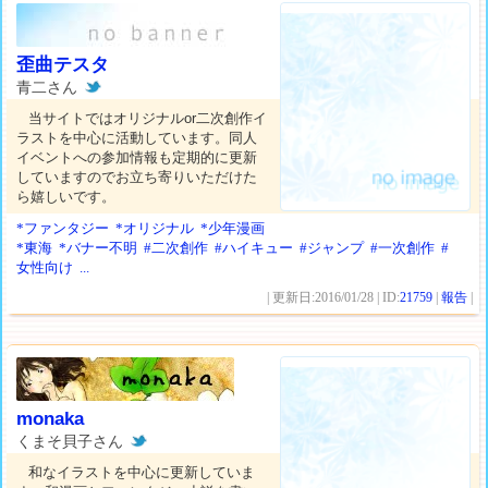
歪曲テスタ
青二さん
当サイトではオリジナルor二次創作イ
ラストを中心に活動しています。同人
イベントへの参加情報も定期的に更新
していますのでお立ち寄りいただけた
ら嬉しいです。
*ファンタジー
*オリジナル
*少年漫画
*東海
*バナー不明
#二次創作
#ハイキュー
#ジャンプ
#一次創作
#
女性向け
...
| 更新日:2016/01/28 | ID:
21759
|
報告
|
monaka
くまそ貝子さん
和なイラストを中心に更新していま