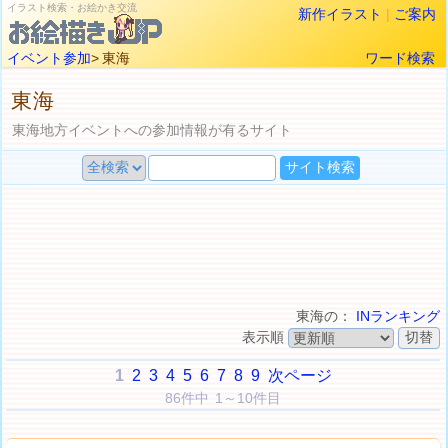
イラスト検索・お絵かき交流
新作イラスト
|
ご案内
イベント参加
> 東海
ワード検索
東海
東海地方イベントへの参加情報が有るサイト
東海の：
INランキング
表示順
1
2
3
4
5
6
7
8
9
次ページ
86件中 1～10件目