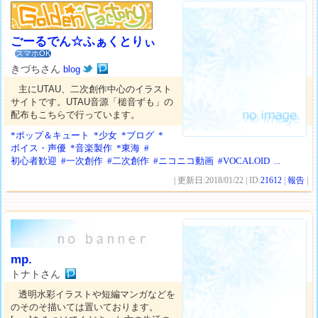
ごーるでん☆ふぁくとりぃ
スマホOK
きづちさん
blog
主にUTAU、二次創作中心のイラスト
サイトです。UTAU音源「槌音ずも」の
配布もこちらで行っています。
*ポップ＆キュート
*少女
*ブログ
*
ボイス・声優
*音楽製作
*東海
#
初心者歓迎
#一次創作
#二次創作
#ニコニコ動画
#VOCALOID
...
| 更新日:2018/01/22 | ID:
21612
|
報告
|
mp.
トナトさん
透明水彩イラストや短編マンガなどを
のそのそ描いては置いております。