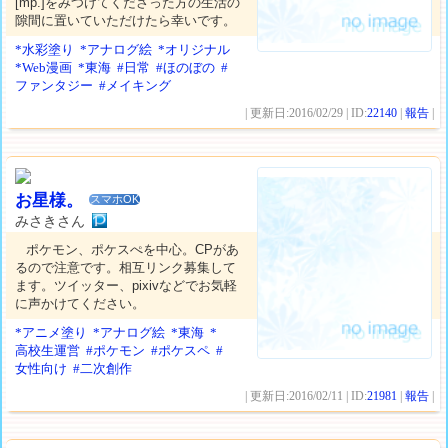
[mp.]をみつけてくださった方の生活の
隙間に置いていただけたら幸いです。
*水彩塗り
*アナログ絵
*オリジナル
*Web漫画
*東海
#日常
#ほのぼの
#
ファンタジー
#メイキング
| 更新日:2016/02/29 | ID:
22140
|
報告
|
お星様。
スマホOK
みさきさん
ポケモン、ポケスぺを中心。CPがあ
るので注意です。相互リンク募集して
ます。ツイッター、pixivなどでお気軽
に声かけてください。
*アニメ塗り
*アナログ絵
*東海
*
高校生運営
#ポケモン
#ポケスペ
#
女性向け
#二次創作
| 更新日:2016/02/11 | ID:
21981
|
報告
|