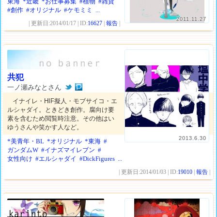
東海
*近畿
*お仕事募集
#植物
#雑貨
#創作
#オリジナル
#ケモミミ
...
2011.11.27
| 更新日:2014/01/17 | ID:
16627
|
報告
|
共犯
一ノ瀬みなとさん
イナイレ・HIF擬人・モブサイコ・エ
ルシャダイ。ときどき創作。腐向け要
素を含むため閲覧時注意。その他はい
ゆうさんや笑かす人など。
2013.6.30
*美青年・BL
*オリジナル
*東海
#
ガンダムW
#イナズマイレブン
#
女性向け
#エルシャダイ
#DickFigures
...
| 更新日:2014/01/03 | ID:
19010
|
報告
|