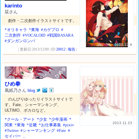
karinto
栞さん
創作・二次創作イラストサイトです。
*オリキャラ
*東海
#カゲプロ
#
二次創作
#VOCALOID
#戦国BASARA
#ダンガンロンパ
2013.12.9
| 更新日:2013/12/09 | ID:
20912
|
報告
|
ひめ拳
風紙乃さん
blog
のんびりゆったりイラストサイトで
す。Fate、シャーマンキング、
ULTIMO、ボカロなど。
*クール・アート
*少女
*少年漫画
*
2013.11.23
関東
*東海
*近畿
*お仕事募集
#pixiv
#Twitter
#シャーマンキング
#Fate
#
セイバー
...