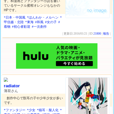
す。和漫画とファンタジー小説を書い
ているサークル蜜柑オレンジもなかの
HPです。
*日本・中国風
*ほんわか・メルヘン
*
甲信越・北陸
*東海
#和風
#女の子
#
着物
#初心者歓迎
#一次創作
| 更新日:2016/01/21 | ID:
21800
|
報告
|
radiator
薄荷さん
創作中心で獣耳の子や少年少女が多い
です。
*ファンタジー
*少女
*猫耳・擬人化
*