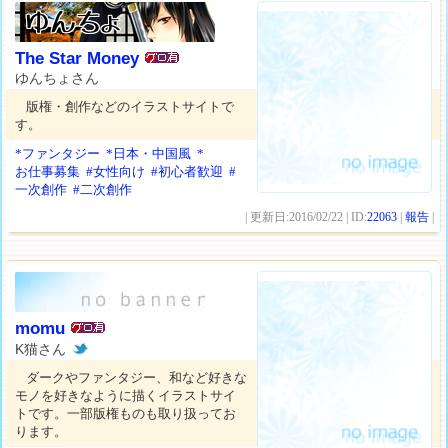
The Star Money
ゆんちょさん
版権・創作などのイラストサイトで
す。
*ファンタジー
*日本・中国風
*
お仕事募集
#女性向け
#初心者歓迎
#
一次創作
#二次創作
| 更新日:2016/02/22 | ID:
22063
|
報告
|
momu
K猫さん
ダークやファンタジー、和など好きな
モノを好きなように描くイラストサイ
トです。一部版権ものも取り扱ってお
ります。