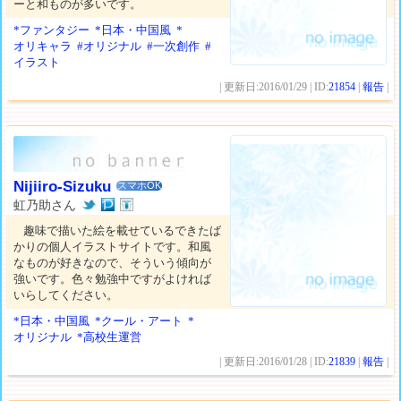
ーと和ものが多いです。
*ファンタジー
*日本・中国風
*
オリキャラ
#オリジナル
#一次創作
#
イラスト
| 更新日:2016/01/29 | ID:
21854
|
報告
|
Nijiiro-Sizuku
スマホOK
虹乃助さん
趣味で描いた絵を載せているできたば
かりの個人イラストサイトです。和風
なものが好きなので、そういう傾向が
強いです。色々勉強中ですがよければ
いらしてください。
*日本・中国風
*クール・アート
*
オリジナル
*高校生運営
| 更新日:2016/01/28 | ID:
21839
|
報告
|