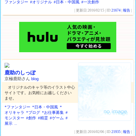
ファンタジー
#オリジナル
#日本・中国風
#一次創作
| 更新日:2016/02/15 | ID:
21674
|
報告
|
鹿助のしっぽ
京極鹿助さん
blog
オリジナルのキャラ等のイラスト中心
サイトです。お気軽にお越しください
ませ。
*ファンタジー
*日本・中国風
*
オリキャラ
*ブログ
*お仕事募集
#
モンスター
#創作
#精霊
#ゲーム
#
展示
...
| 更新日:2016/02/06 | ID:
21935
|
報告
|