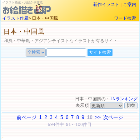
イラスト検索・お絵かき交流
新作イラスト
|
ご案内
イラスト作風
> 日本・中国風
ワード検索
日本・中国風
和風・中華風・アジアンテイストなイラストが有るサイト
日本・中国風の：
INランキング
表示順
前ページ
1
2
3
4
5
6
7
8
9
10
>>
次ページ
594件中 91～100件目