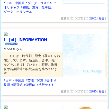
*日本・中国風
*ダーク・ゴスロリ
*
オリキャラ
#和風、東方、仕事絵、
ダーク、オリジナル
| 更新日:2016/02/22 | ID:
22062
|
報告
|
f;［ef］INFORMATION
スマホOK
MANOEさん
こちらは、時代劇、歴史（幕末）をお
届けしています。新選組、会津、長州
などをお届けしています。時折、歌舞
伎や能楽関連の伝統芸能を絡めていま
す
*日本・中国風
*芸能
*関東
#会津
#
長州
#新選組
#花燃ゆ
#携帯サイト
...
| 更新日:2016/02/15 | ID:
22015
|
報告
|