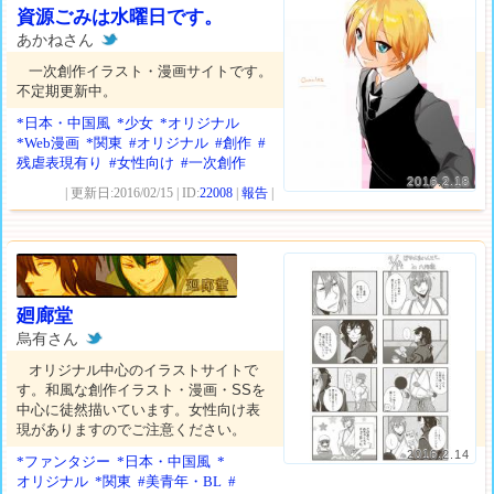
資源ごみは水曜日です。
あかねさん
一次創作イラスト・漫画サイトです。
不定期更新中。
*日本・中国風
*少女
*オリジナル
*Web漫画
*関東
#オリジナル
#創作
#
残虐表現有り
#女性向け
#一次創作
2016.2.18
| 更新日:2016/02/15 | ID:
22008
|
報告
|
廻廊堂
烏有さん
オリジナル中心のイラストサイトで
す。和風な創作イラスト・漫画・SSを
中心に徒然描いています。女性向け表
現がありますのでご注意ください。
2016.2.14
*ファンタジー
*日本・中国風
*
オリジナル
*関東
#美青年・BL
#