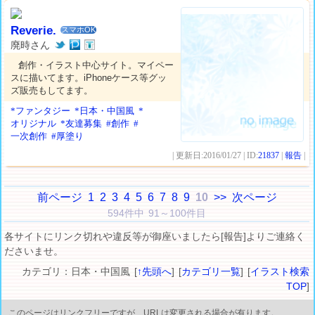
Reverie.
スマホOK
廃時さん
創作・イラスト中心サイト。マイペー
スに描いてます。iPhoneケース等グッ
ズ販売もしてます。
*ファンタジー
*日本・中国風
*
オリジナル
*友達募集
#創作
#
一次創作
#厚塗り
| 更新日:2016/01/27 | ID:
21837
|
報告
|
前ページ
1
2
3
4
5
6
7
8
9
10
>>
次ページ
594件中 91～100件目
各サイトにリンク切れや違反等が御座いましたら[報告]よりご連絡く
ださいませ。
カテゴリ：日本・中国風 [
↑先頭へ
] [
カテゴリ一覧
] [
イラスト検索
TOP
]
このページはリンクフリーですが、URLは変更される場合が有ります。