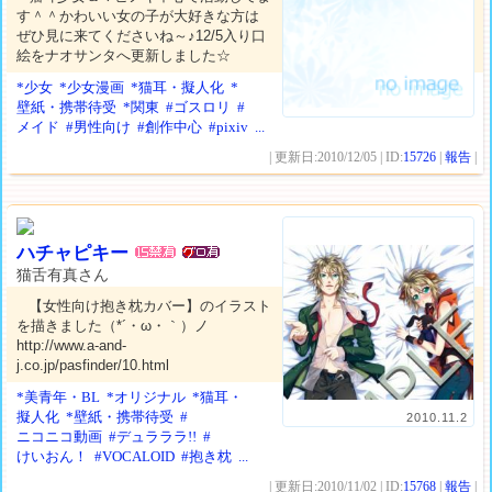
す＾＾かわいい女の子が大好きな方は
ぜひ見に来てくださいね～♪12/5入り口
絵をナオサンタへ更新しました☆
*少女
*少女漫画
*猫耳・擬人化
*
壁紙・携帯待受
*関東
#ゴスロリ
#
メイド
#男性向け
#創作中心
#pixiv
...
| 更新日:2010/12/05 | ID:
15726
|
報告
|
ハチャピキー
猫舌有真さん
【女性向け抱き枕カバー】のイラスト
を描きました（*´・ω・｀）ノ
http://www.a-and-
j.co.jp/pasfinder/10.html
*美青年・BL
*オリジナル
*猫耳・
擬人化
*壁紙・携帯待受
#
2010.11.2
ニコニコ動画
#デュラララ!!
#
けいおん！
#VOCALOID
#抱き枕
...
| 更新日:2010/11/02 | ID:
15768
|
報告
|