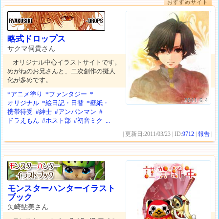
おすすめサイト
略式ドロップス
サクマ伺貴さん
オリジナル中心イラストサイトです。
めがねのお兄さんと、二次創作の擬人
化が多めです。
*アニメ塗り
*ファンタジー
*
2011.6.4
オリジナル
*絵日記・日替
*壁紙・
携帯待受
#紳士
#アンパンマン
#
ドラえもん
#ホスト部
#初音ミク
...
| 更新日:2011/03/23 | ID:
9712
|
報告
|
モンスターハンターイラスト
ブック
矢崎鮎美さん