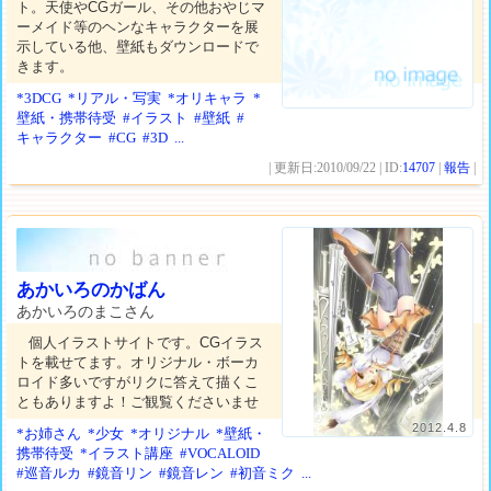
ト。天使やCGガール、その他おやじマ
ーメイド等のヘンなキャラクターを展
示している他、壁紙もダウンロードで
きます。
*3DCG
*リアル・写実
*オリキャラ
*
壁紙・携帯待受
#イラスト
#壁紙
#
キャラクター
#CG
#3D
...
| 更新日:2010/09/22 | ID:
14707
|
報告
|
あかいろのかばん
あかいろのまこさん
個人イラストサイトです。CGイラス
トを載せてます。オリジナル・ボーカ
ロイド多いですがリクに答えて描くこ
ともありますよ！ご観覧くださいませ
2012.4.8
*お姉さん
*少女
*オリジナル
*壁紙・
携帯待受
*イラスト講座
#VOCALOID
#巡音ルカ
#鏡音リン
#鏡音レン
#初音ミク
...