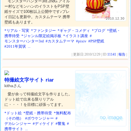
モンスターハンター3rd.2ndG.アイル
ー村などモンハンのイラストをPSP壁
紙サイズで100枚以上公開中です♪プレ
イ日記も更新中。カスタムテーマ.携帯
2010.12.30
壁紙もあります。
*リアル・写実
*ファンタジー
*ギャグ・コメディ
*ブログ
*壁紙・
携帯待受
*ジャンル限定絵掲示板
*イラスト講座
#
モンスターハンター3rd
#カスタムテーマ
#pixiv
#PSP壁紙
#2011年賀状
...
| 更新日:2010/12/29 | ID:
11141
|
報告
|
特撮絵文字サイト riar
kithaさん
愛が余って特撮絵文字を作りました。
ドット絵で出来る限りリアル
に・・・！を目標に頑張ってます。
*ドット絵
*壁紙・携帯待受
*無料配布
（その他）
#ボウケンジャー
#
デカレンジャー
#ディケイド
#響鬼
#
携帯サイト
...