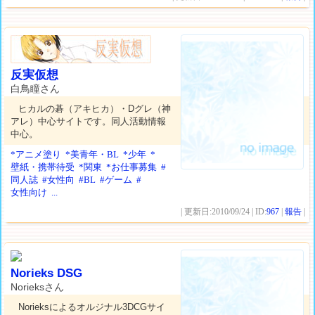
反実仮想
白鳥瞳さん
ヒカルの碁（アキヒカ）・Dグレ（神
アレ）中心サイトです。同人活動情報
中心。
*アニメ塗り
*美青年・BL
*少年
*
壁紙・携帯待受
*関東
*お仕事募集
#
同人誌
#女性向
#BL
#ゲーム
#
女性向け
...
| 更新日:2010/09/24 | ID:
967
|
報告
|
Norieks DSG
Norieksさん
Norieksによるオルジナル3DCGサイ