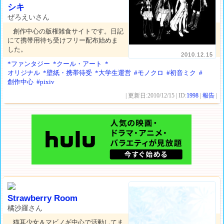
シキ
ぜろえいさん
創作中心の版権雑食サイトです。日記
にて携帯用待ち受けフリー配布始めま
した。
2010.12.15
*ファンタジー
*クール・アート
*
オリジナル
*壁紙・携帯待受
*大学生運営
#モノクロ
#初音ミク
#
創作中心
#pixiv
| 更新日:2010/12/15 | ID:
1998
|
報告
|
Strawberry Room
橘沙羅さん
猫耳少女＆マビノギ中心で活動してま