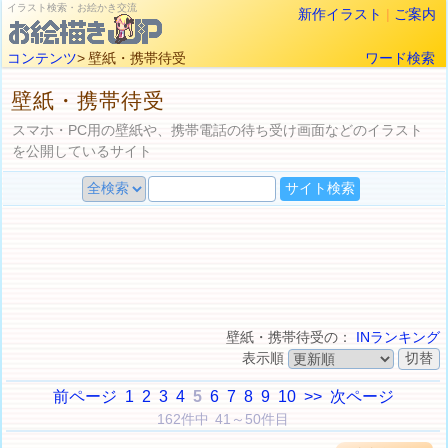
イラスト検索・お絵かき交流
新作イラスト
|
ご案内
コンテンツ
> 壁紙・携帯待受
ワード検索
壁紙・携帯待受
スマホ・PC用の壁紙や、携帯電話の待ち受け画面などのイラスト
を公開しているサイト
壁紙・携帯待受の：
INランキング
表示順
前ページ
1
2
3
4
5
6
7
8
9
10
>>
次ページ
162件中 41～50件目