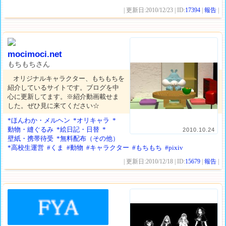
| 更新日:2010/12/23 | ID:
17394
|
報告
|
mocimoci.net
もちもちさん
オリジナルキャラクター、もちもちを
紹介しているサイトです。ブログを中
心に更新してます。※紹介動画載せま
した。ぜひ見に来てください☆
*ほんわか・メルヘン
*オリキャラ
*
動物・縫ぐるみ
*絵日記・日替
*
2010.10.24
壁紙・携帯待受
*無料配布（その他）
*高校生運営
#くま
#動物
#キャラクター
#もちもち
#pixiv
| 更新日:2010/12/18 | ID:
15679
|
報告
|