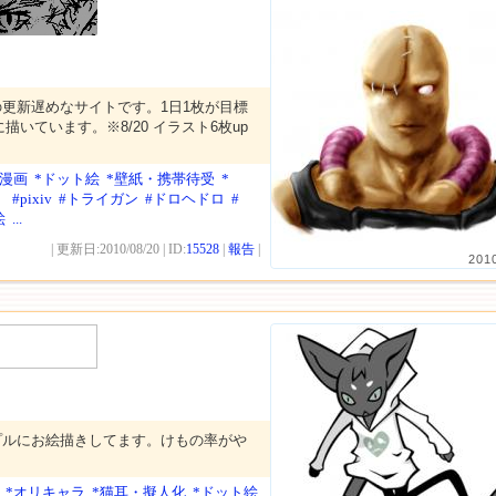
更新遅めなサイトです。1日1枚が目標
いています。※8/20 イラスト6枚up
年漫画
*ドット絵
*壁紙・携帯待受
*
）
#pixiv
#トライガン
#ドロヘドロ
#
絵
...
| 更新日:2010/08/20 | ID:
15528
|
報告
|
201
プルにお絵描きしてます。けもの率がや
*オリキャラ
*猫耳・擬人化
*ドット絵