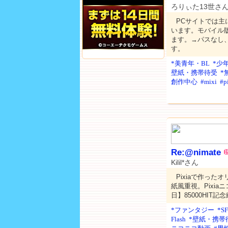
ろりぃた13世さ
PCサイトでは主
います。モバイル版
ます。→パスなし
す。
*美青年・BL
*少
壁紙・携帯待受
*
創作中心
#mixi
#p
Re:@nimate
Kilil*さん
Pixiaで作っ
紙風重視。Pixia
日】85000HIT記
*ファンタジー
*
Flash
*壁紙・携帯