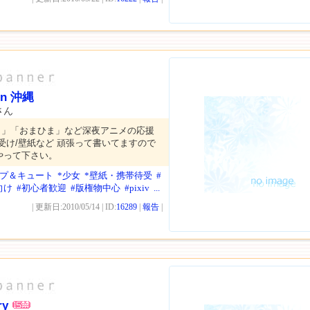
n 沖縄
さん
し」「おまひま」など深夜アニメの応援
受け/壁紙など 頑張って書いてますので
やって下さい。
ップ＆キュート
*少女
*壁紙・携帯待受
#
向け
#初心者歓迎
#版権物中心
#pixiv
...
| 更新日:2010/05/14 | ID:
16289
|
報告
|
ry