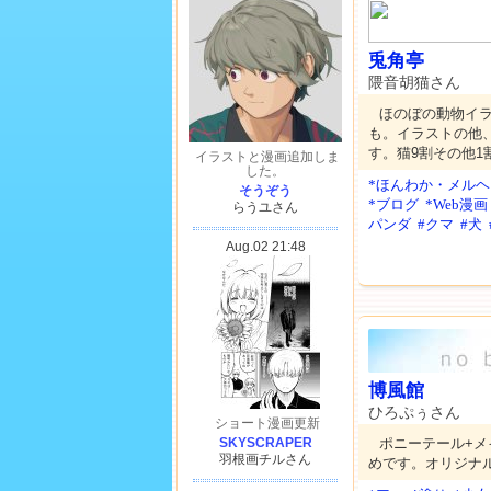
兎角亭
隈音胡猫さん
ほのぼの動物イ
も。イラストの他、
す。猫9割その他1
*ほんわか・メルヘ
*ブログ
*Web漫画
パンダ
#クマ
#犬
博風館
ひろぷぅさん
ポニーテール+メ
めです。オリジナル