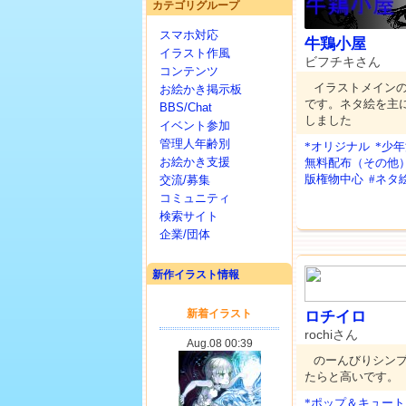
カテゴリグループ
スマホ対応
牛鶏小屋
イラスト作風
ビフチキさん
コンテンツ
イラストメインの
お絵かき掲示板
です。ネタ絵を主に描
BBS/Chat
しました
イベント参加
管理人年齢別
*オリジナル
*少
お絵かき支援
無料配布（その他
版権物中心
#ネタ
交流/募集
コミュニティ
検索サイト
企業/団体
新作イラスト情報
ロチイロ
rochiさん
のーんびりシン
たらと高いです。
*ポップ＆キュート