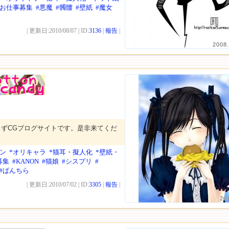
*お仕事募集
#悪魔
#髑髏
#壁紙
#魔女
| 更新日:2010/08/07 | ID:
3136
|
報告
|
2008.
ろずCGブログサイトです。是非来てくだ
ン
*オリキャラ
*猫耳・擬人化
*壁紙・
募集
#KANON
#猫娘
#シスプリ
#
#ぱんちら
| 更新日:2010/07/02 | ID:
3305
|
報告
|
20