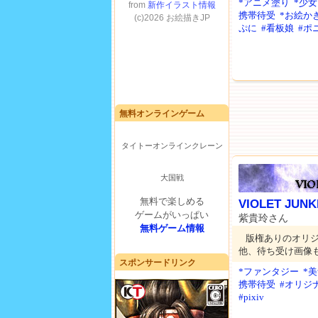
*アニメ塗り
*少女
携帯待受
*お絵か
ぷに
#看板娘
#ポ
無料オンラインゲーム
タイトーオンラインクレーン
大国戦
無料で楽しめる
VIOLET JUNK
ゲームがいっぱい
紫貴玲さん
無料ゲーム情報
版権ありのオリ
他、待ち受け画像
スポンサードリンク
*ファンタジー
*
携帯待受
#オリジ
#pixiv