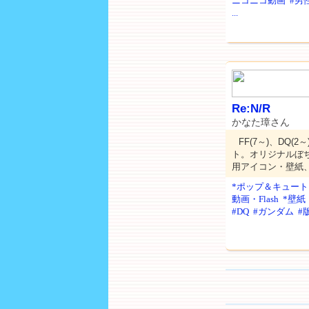
ニコニコ動画
#男
...
Re:N/R
かなた璋さん
FF(7～)、DQ
ト。オリジナルぼ
用アイコン・壁紙、
*ポップ＆キュート
動画・Flash
*壁紙
#DQ
#ガンダム
#