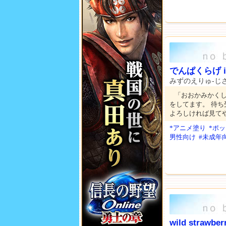
でんぱくらげ i
みずのえりゅ-じ
「おおかみかく
をしてます。 待ち
よろしければ見て
*アニメ塗り
*ポ
男性向け
#未成年
wild strawber