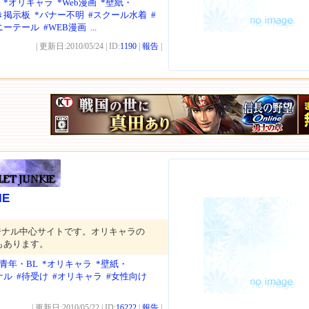
*オリキャラ
*Web漫画
*壁紙・
き掲示板
*バナー不明
#スクール水着
#
ニーテール
#WEB漫画
...
| 更新日:2010/05/24 | ID:
1190
|
報告
|
IE
ジナル中心サイトです。オリキャラの
もあります。
美青年・BL
*オリキャラ
*壁紙・
ナル
#待受け
#オリキャラ
#女性向け
| 更新日:2010/05/22 | ID:
16222
|
報告
|