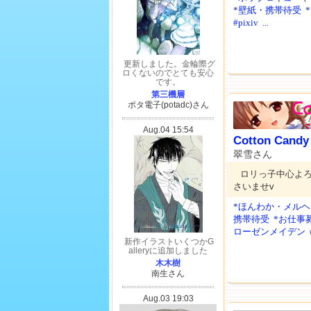
*壁紙・携帯待受
#pixiv
...
Cotton Candy
翠雪さん
ロリっ子中心よ
さいませv
*ほんわか・メルヘ
携帯待受
*お仕事
ローゼンメイデン