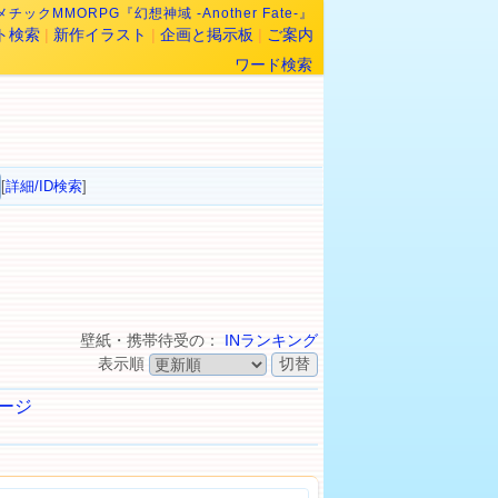
チックMMORPG『幻想神域 -Another Fate-』
ト検索
|
新作イラスト
|
企画と掲示板
|
ご案内
ワード検索
[
詳細/ID検索
]
壁紙・携帯待受の：
INランキング
表示順
ージ