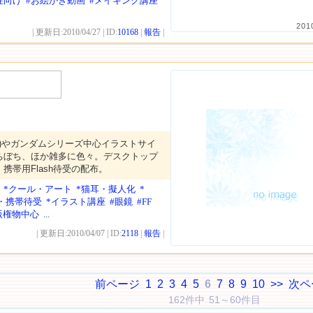
性向け
#お絵かき動画
#メイキング講座
201
| 更新日:2010/04/27 | ID:
10168
|
報告
|
(2～)やガンダムシリーズ中心イラストサイ
ちぼち、ほか雑多に色々。デスクトップ
携帯用Flash待受の配布。
*クール・アート
*猫耳・擬人化
*
・携帯待受
*イラスト講座
#眼鏡
#FF
版権物中心
...
| 更新日:2010/04/07 | ID:
2118
|
報告
|
前ページ
1
2
3
4
5
6
7
8
9
10
>>
次ペ
162件中 51～60件目