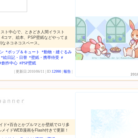
ラスト中心で、ときどき人間イラスト
4コマ、絵本、PSP壁紙などやってま
割なネコネコスペース。
ン
*ポップ＆キュート
*動物・縫ぐるみ
*絵日記・日替
*壁紙・携帯待受
#
#創作中心
#PSP壁紙
| 更新日:2010/06/11 | ID:
12990
|
報告
|
201
イド+百合とかブルマとか壁紙でロリ多
メイドWEB漫画をFlash付きで更新！