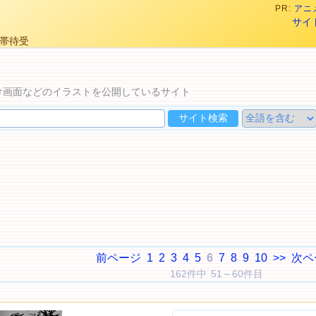
PR:
アニメ
サイ
携帯待受
け画面などのイラストを公開しているサイト
前ページ
1
2
3
4
5
6
7
8
9
10
>>
次ペ
162件中 51～60件目