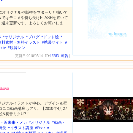
ん
にオリジナルや版権をマターリと描いて
ではデコメや待ち受けFLASHを置いて
、週末更新です。よろしくお願いしま
年
*オリジナル
*ブログ
*ドット絵
*
無料素材・無料イラスト
#携帯サイト
#
ixiv
#鏡音レン
...
| 更新日:2010/05/14 | ID:
16283
|
報告
|
たオリジナルイラストが中心。デザイン＆壁
ニコニコ動画講座もアリ。【2010年4月27
念絵&初音ミクUP！
SF・近未来・メカ
*オリジナル
*動画・
待受
*イラスト講座
#Pixia
#