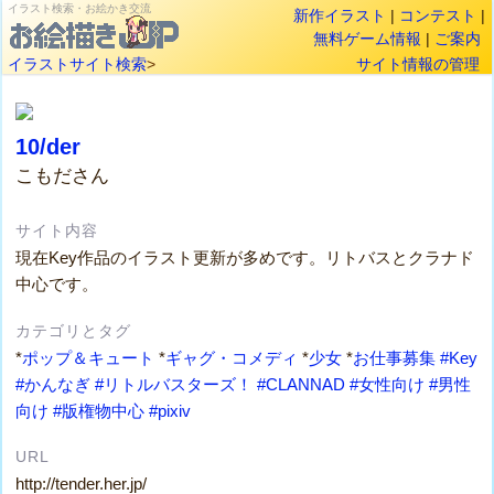
イラスト検索・お絵かき交流
新作イラスト
|
コンテスト
|
無料ゲーム情報
|
ご案内
イラストサイト検索
>
サイト情報の管理
10/der
こもださん
サイト内容
現在Key作品のイラスト更新が多めです。リトバスとクラナド
中心です。
カテゴリとタグ
*
ポップ＆キュート
*
ギャグ・コメディ
*
少女
*
お仕事募集
#Key
#かんなぎ
#リトルバスターズ！
#CLANNAD
#女性向け
#男性
向け
#版権物中心
#pixiv
URL
http://tender.her.jp/