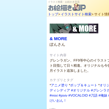
イラスト検索・お絵かき交流
トップ
>
イラストサイト検索
>
サイト情
& MORE
ぽんさん
サイト内容
グレンラガン、FF9等中心のイラスト
ト目指して日々精進。オリジナルも今
月イラスト追加しました。
カテゴリとタグ
*
アニメ塗り
*
ポップ＆キュート
*
オリ
ディシディア
#オリジナル
#グレンラ
#mixi
#pixiv
#VOCALOID
#刀語
#俺妹
けいおん！