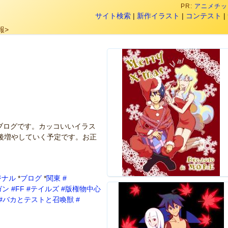
PR:
アニメチック
サイト検索
|
新作イラスト
|
コンテスト
|
報>
ブログです。カッコいいイラス
後増やしていく予定です。お正
ジナル
*
ブログ
*
関東
#
ガン
#FF
#テイルズ
#版権物中心
#バカとテストと召喚獣
#