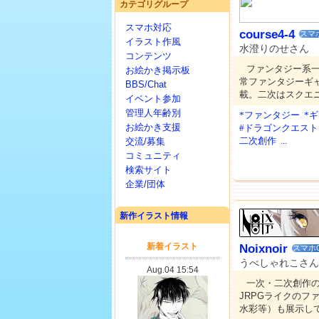
カテゴリグループ
スマホ対応
course4-4
スマ
イラスト作風
水澄りのせさん
コンテンツ
ファンタジー系
お絵かき掲示板
常ファンタジーギ
BBS/Chat
載。二次はスクエ
イベント参加
管理人年齢別
*ファンタジー
*
お絵かき支援
#ドラゴンクエスト
二次創作
...
交流/募集
コミュニティ
検索サイト
企業/団体
新作イラスト情報
Noixnoir
スマホ
うべしゃれこさん
一次・二次創作
JRPGライクのフ
水彩等）も展示し