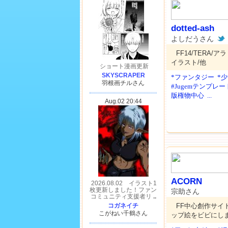
dotted-ash
よしだうさん
FF14/TERA/
イラスト/他
*ファンタジー
*
#Jugemテンプレー
版権物中心
...
ACORN
宗助さん
FF中心創作サイ
ップ絵をビビにし