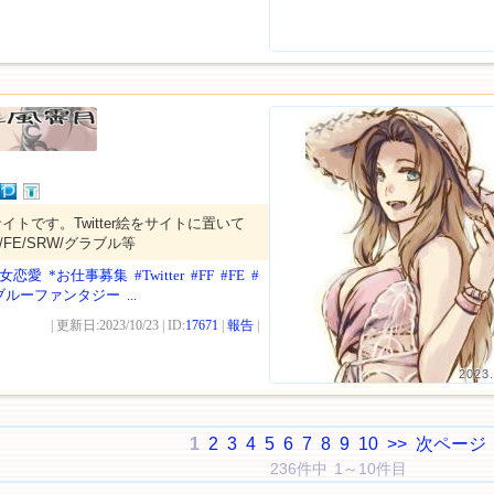
トです。Twitter絵をサイトに置いて
/FE/SRW/グラブル等
男女恋愛
*お仕事募集
#Twitter
#FF
#FE
#
ブルーファンタジー
...
| 更新日:2023/10/23 | ID:
17671
|
報告
|
2023.
1
2
3
4
5
6
7
8
9
10
>>
次ページ
236件中 1～10件目