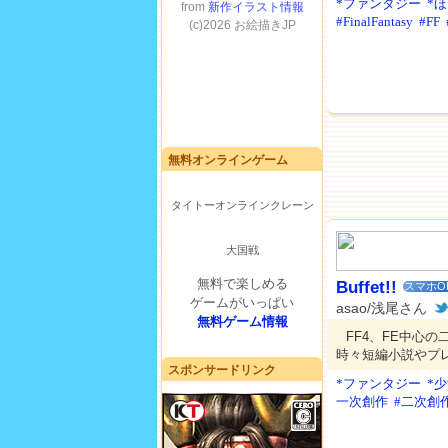
*ファンタジー
*
#FinalFantasy
#FF
無料オンラインゲーム
タイトーオンラインクレーン
大国戦
無料で楽しめる
Buffet!!
スマホO
ゲームがいっぱい
asao/浅尾さん
無料ゲーム情報
FF4、FE中心
時々短編小説やプ
スポンサードリンク
*ファンタジー
*
一次創作
#二次創