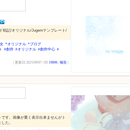
アラド戦記/オリジナル/Jugemテンプレート/
少女
*オリジナル
*ブログ
ト
#創作
#オリジナル
#創作中心
#
| 更新日:2025/09/07 | ID:
19896
|
報告
|
トです。画像が重く表示出来ませんがト
ました。