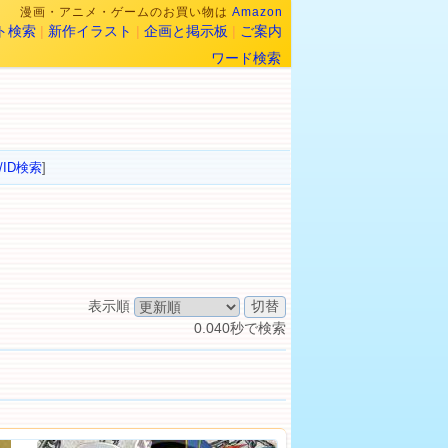
漫画・アニメ・ゲームのお買い物は
Amazon
ト検索
|
新作イラスト
|
企画と掲示板
|
ご案内
ワード検索
/ID検索
]
表示順
0.040秒で検索