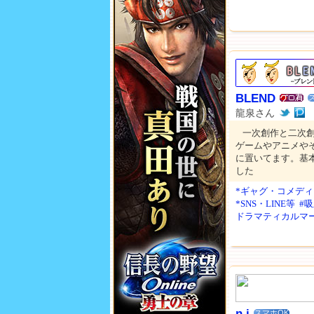
BLEND
龍泉さん
一次創作と二次創
ゲームやアニメや
に置いてます。基
した
*ギャグ・コメディ
*SNS・LINE等
#
ドラマティカルマ
n.i
スマホOK