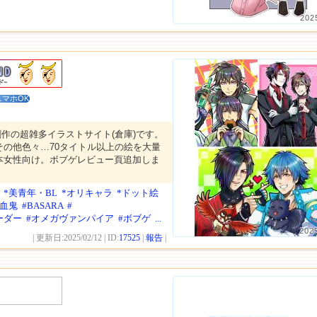
202
スマホOK
作の超雑多イラストサイト(倉庫)です。
その他色々…70タイトル以上の絵を大量
本女性向け。ボブゲレビュー頁追加しま
*美青年・BL
*オリキャラ
*ドット絵
吸血鬼
#BASARA
#
ーダー
#オメガヴァンパイア
#ボブゲ
...
202
| 更新日:2025/02/12 | ID:
17525
|
報告
|