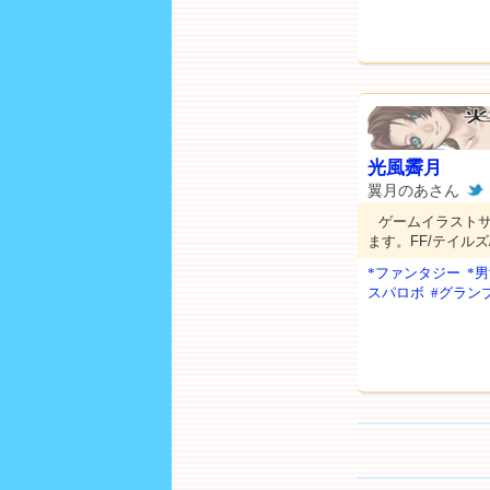
光風霽月
翼月のあさん
ゲームイラストサイ
ます。FF/テイルズ
*ファンタジー
*
スパロボ
#グラン