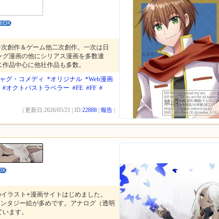
ホOK
一次創作＆ゲーム他二次創作。一次は日
ャグ漫画の他にシリアス漫画を多数連
ニ作品中心に他社作品も多数。
ギャグ・コメディ
*オリジナル
*Web漫画
#オクトパストラベラー
#FE
#FF
#
| 更新日:2026/05/21 | ID:
22888
|
報告
|
OK
のイラスト+漫画サイトはじめました。
ァンタジー絵が多めです。アナログ（透明
ています。