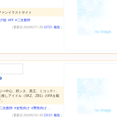
ファンイラストサイト
ログ絵
#FF
#二次創作
| 更新日:2024/02/17 | ID:
22725
|
報告
|
K
、東リべ中心。邪ンヌ、黒王、ミコッテ♀、
推しアイドル（SKZ、ZB1）のFAを載
す。
#二次創作
#女性向け
#男性向け
...
| 更新日:2024/02/10 | ID:
23113
|
報告
|