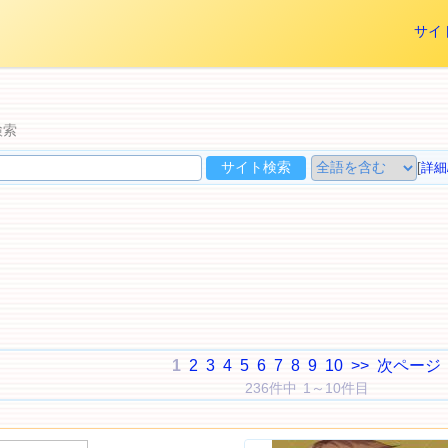
サイ
検索
[
詳細
1
2
3
4
5
6
7
8
9
10
>>
次ページ
236件中 1～10件目