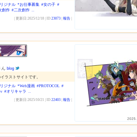
オリジナル
*お仕事募集
#女の子
#
次創作
#二次創作
...
| 更新日:2025/12/18 | ID:
23073
|
報告
|
さん
blog
のイラストサイトです。
オリジナル
*Web漫画
#PROTOCOL
#
iv
#オリキャラ
...
| 更新日:2025/10/21 | ID:
22403
|
報告
|
2025.