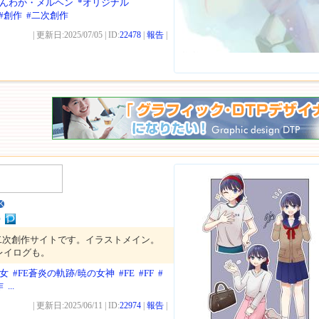
ほんわか・メルヘン
*オリジナル
#創作
#二次創作
| 更新日:2025/07/05 | ID:
22478
|
報告
|
K
の二次創作サイトです。イラストメイン。
レイログも。
少女
#FE蒼炎の軌跡/暁の女神
#FE
#FF
#
作
...
| 更新日:2025/06/11 | ID:
22974
|
報告
|