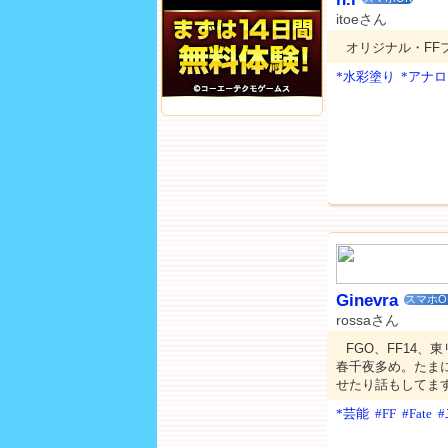
itoeさん
オリジナル・FF
*水彩塗り
*アナ
Ginevra
スマホO
rossaさん
FGO、FF14
春千夜多め。たまに
せたり話もしてま
*芸能
#FF
#Fate