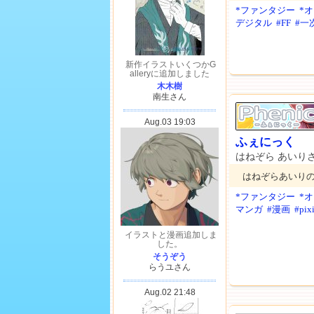
*ファンタジー
*
デジタル
#FF
#一
ふぇにっく
はねぞら あいり
はねぞらあいり
*ファンタジー
*
マンガ
#漫画
#pix