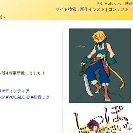
PR:
Huluなら、
サイト検索
|
新作イラスト
|
コンテスト
|
報>
ト等4点更新致しました！
9
#ディシディア
xiv
#VOCALOID
#初音ミク