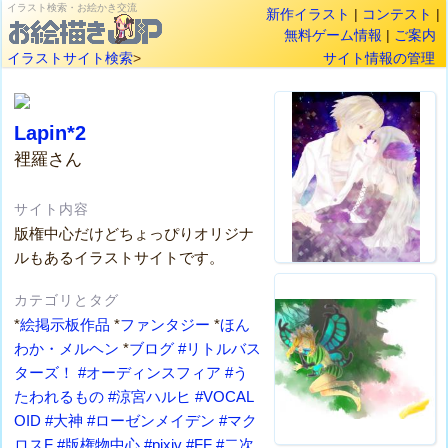
イラスト検索・お絵かき交流
新作イラスト
|
コンテスト
|
無料ゲーム情報
|
ご案内
イラストサイト検索
>
サイト情報の管理
Lapin*2
裡羅さん
サイト内容
版権中心だけどちょっぴりオリジナ
ルもあるイラストサイトです。
カテゴリとタグ
*
絵掲示板作品
*
ファンタジー
*
ほん
わか・メルヘン
*
ブログ
#リトルバス
ターズ！
#オーディンスフィア
#う
たわれるもの
#涼宮ハルヒ
#VOCAL
OID
#大神
#ローゼンメイデン
#マク
ロスF
#版権物中心
#pixiv
#FF
#二次