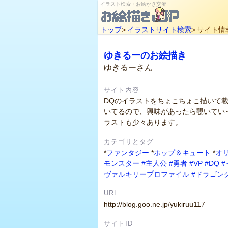
イラスト検索・お絵かき交流
トップ
>
イラストサイト検索
>
サイト情
ゆきるーのお絵描き
ゆきるーさん
サイト内容
DQのイラストをちょこちょこ描いて
いてるので、興味があったら覗いてい
ラストも少々あります。
カテゴリとタグ
*
ファンタジー
*
ポップ＆キュート
*
オ
モンスター
#主人公
#勇者
#VP
#DQ
#
ヴァルキリープロファイル
#ドラゴン
URL
http://blog.goo.ne.jp/yukiruu117
サイトID