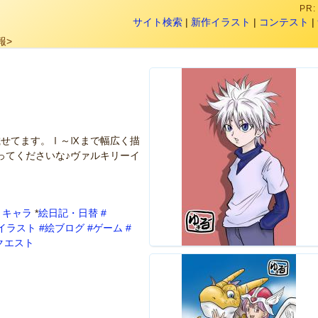
PR
サイト検索
|
新作イラスト
|
コンテスト
|
報>
載せてます。Ⅰ～Ⅸまで幅広く描
ってくださいな♪ヴァルキリーイ
リキャラ
*
絵日記・日替
#
イラスト
#絵ブログ
#ゲーム
#
クエスト