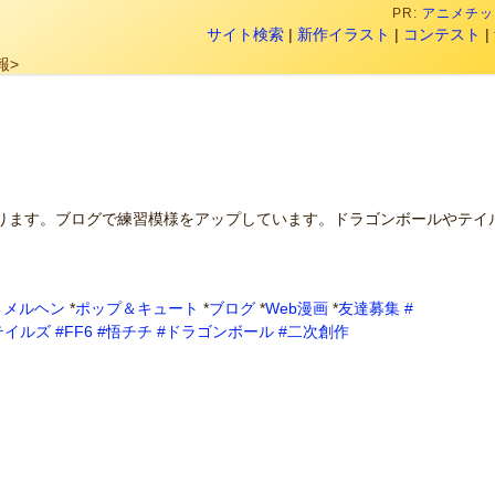
PR:
アニメチック
サイト検索
|
新作イラスト
|
コンテスト
|
報>
ります。ブログで練習模様をアップしています。ドラゴンボールやテイ
・メルヘン
*
ポップ＆キュート
*
ブログ
*
Web漫画
*
友達募集
#
テイルズ
#FF6
#悟チチ
#ドラゴンボール
#二次創作