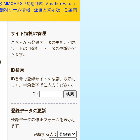
MMORPG『幻想神域 -Another Fate-』
無料ゲーム情報
|
企画と掲示板
|
ご案内
サイト情報の管理
こちらから登録データの更新、パス
ワードの再発行、データの削除がで
きます。
ル
ID検索
ID番号で登録サイトを検索、表示し
ます。半角数字でご入力ください。
ID：
登録データの更新
登録データの修正フォームを表示し
ます。
更新する人：