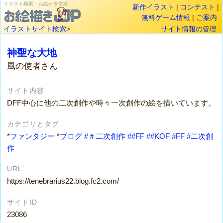
イラスト検索・お絵かき交流
新作イラスト
|
コンテスト
|
無料ゲーム情報
|
ご案内
イラストサイト検索
>
サイト情報の管理
神聖な大地
風の使者さん
サイト内容
DFF中心に他の二次創作や時々一次創作の絵を描いています。
カテゴリとタグ
*
ファンタジー
*
ブログ
#＃二次創作
##FF
##KOF
#FF
#二次創
作
URL
https://tenebrarius22.blog.fc2.com/
サイトID
23086