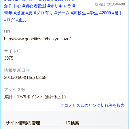
投稿日: 2010/04/08
創作中心
#初心者歓迎
#オリキャラ
#
青年
#漫画
#悪
#グロ有り
#ゲーム
#高校生
#学生
#2009
#暑中
#ログ
#正月
URL
http://www.geocities.jp/haikyo_love/
サイトID
3975
情報更新日時
2010/04/08(Thu) 03:58
アクセス数
累計：1979ポイント
(集計休止中)
クロノリズムのリンク切れ等を報告
サイト情報の管理
ID検索