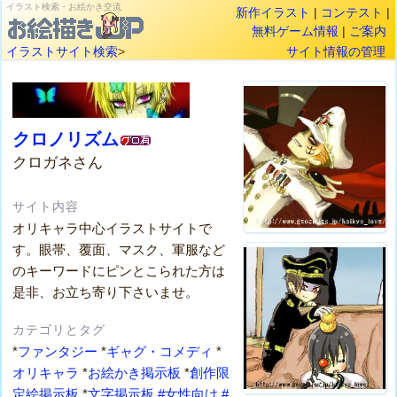
イラスト検索・お絵かき交流
新作イラスト
|
コンテスト
|
無料ゲーム情報
|
ご案内
イラストサイト検索
>
サイト情報の管理
クロノリズム
クロガネさん
サイト内容
オリキャラ中心イラストサイトで
す。眼帯、覆面、マスク、軍服など
のキーワードにピンとこられた方は
是非、お立ち寄り下さいませ。
カテゴリとタグ
*
ファンタジー
*
ギャグ・コメディ
*
オリキャラ
*
お絵かき掲示板
*
創作限
定絵掲示板
*
文字掲示板
#女性向け
#