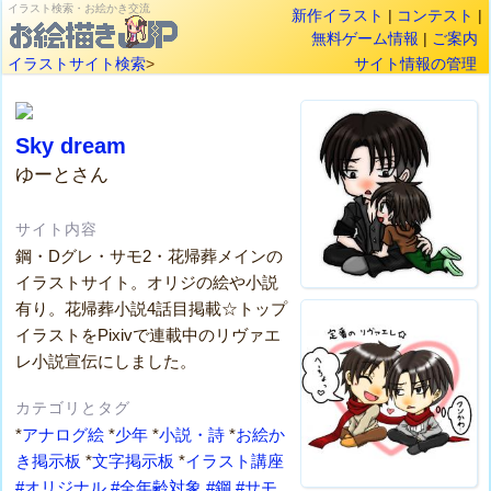
イラスト検索・お絵かき交流
新作イラスト
|
コンテスト
|
無料ゲーム情報
|
ご案内
イラストサイト検索
>
サイト情報の管理
Sky dream
ゆーとさん
サイト内容
鋼・Dグレ・サモ2・花帰葬メインの
イラストサイト。オリジの絵や小説
有り。花帰葬小説4話目掲載☆トップ
イラストをPixivで連載中のリヴァエ
レ小説宣伝にしました。
カテゴリとタグ
*
アナログ絵
*
少年
*
小説・詩
*
お絵か
き掲示板
*
文字掲示板
*
イラスト講座
#オリジナル
#全年齢対象
#鋼
#サモ