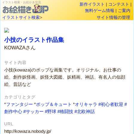
イラスト検索・お絵かき交流
新作イラスト
|
コンテスト
|
無料ゲーム情報
|
ご案内
イラストサイト検索
>
サイト情報の管理
小技のイラスト作品集
KOWAZAさん
サイト内容
小技(kowaza)のポップな画集です。オリジナル、お仕事の
絵、創作妖怪画、妖怪大図鑑、妖精画、神話、有名人の似顔
絵、昔話など
カテゴリとタグ
*
ファンタジー
*
ポップ＆キュート
*
オリキャラ
#初心者歓迎
#
創作中心
#サッカー
#野球
#格闘技
#北欧神話
URL
http://kowaza.nobody.jp/