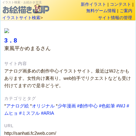
イラスト検索・お絵かき交流
新作イラスト
|
コンテスト
|
無料ゲーム情報
|
ご案内
イラストサイト検索
>
サイト情報の管理
3．8
東風平かめまるさん
サイト内容
アナログ画多めの創作中心イラストサイト。最近はWJとかも
あります。女性向け裏有り。web拍手でリクエストなども受け
付けてますので是非どうぞ。
カテゴリとタグ
*
アナログ絵
*
オリジナル
*
少年漫画
#創作中心
#色鉛筆
#WJ
#
ムヒョ
#ミスフル
#ARIA
URL
http://sanhati.fc2web.com/