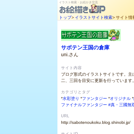
イラスト検索・お絵かき交流
トップ
>
イラストサイト検索
>
サイト情
サボテン王国の倉庫
uni.さん
サイト内容
ブログ形式のイラストサイトです。主
二、三回を目安に更新を行っています
カテゴリとタグ
*
水彩塗り
*
ファンタジー
*
オリジナル
*
ファイナルファンタジー
#真・三國無
URL
http://sabotenoukoku.blog.shinobi.jp/
サイトID