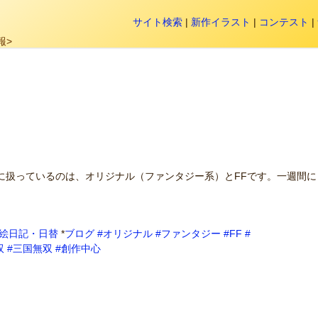
サイト検索
|
新作イラスト
|
コンテスト
|
報>
に扱っているのは、オリジナル（ファンタジー系）とFFです。一週間に
。
絵日記・日替
*
ブログ
#オリジナル
#ファンタジー
#FF
#
双
#三国無双
#創作中心