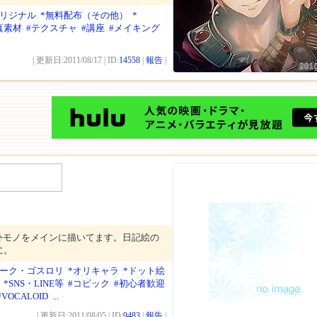
オリジナル
*無料配布（その他）
*
真素材
#テクスチャ
#講座
#メイキング
| 更新日:2011/08/17 | ID:
14558
|
報告
|
201
外モノをメインに描いてます。日記絵の
に。
ダーク・ゴスロリ
*オリキャラ
*ドット絵
*SNS・LINE等
#コピック
#初心者歓迎
#VOCALOID
...
| 更新日:2011/08/05 | ID:
9483
|
報告
|