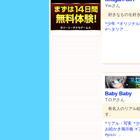
Ymさん
好きなものを好
*少年
*オリジナル
#ヘタリア
...
Baby Baby
T.O.Pさん
有名人のリアル
す。
*リアル・写実
*
お絵かき掲示板
#
#pixiv
...