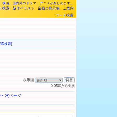
なら、映画、国内外のドラマ、アニメが楽しめます。
ト検索
|
新作イラスト
|
企画と掲示板
|
ご案内
ワード検索
/ID検索
]
表示順
0.050秒で検索
>>
次ページ