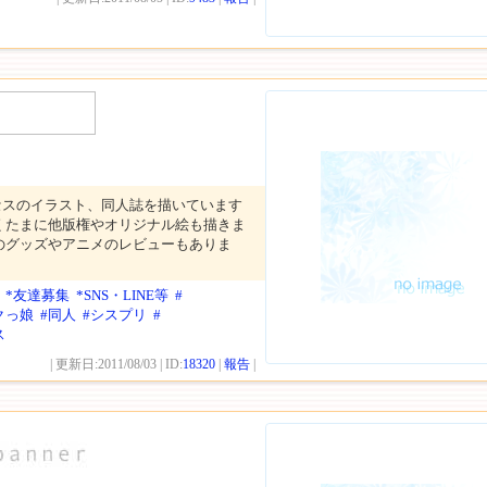
セスのイラスト、同人誌を描いています
くたまに他版権やオリジナル絵も描きま
のグッズやアニメのレビューもありま
*友達募集
*SNS・LINE等
#
クっ娘
#同人
#シスプリ
#
ス
| 更新日:2011/08/03 | ID:
18320
|
報告
|