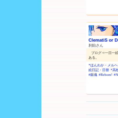
ClematiS or D
刹飴さん
ブログ⇒一日一絵
ある。
*ほんわか・メルヘ
絵日記・日替
*高
#銀魂
#Reborn!
#