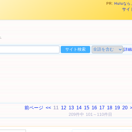
PR:
Hulu
サイ
チ
[
詳細
前ページ
<<
11
12
13
14
15
16
17
18
19
20
209件中 101～110件目