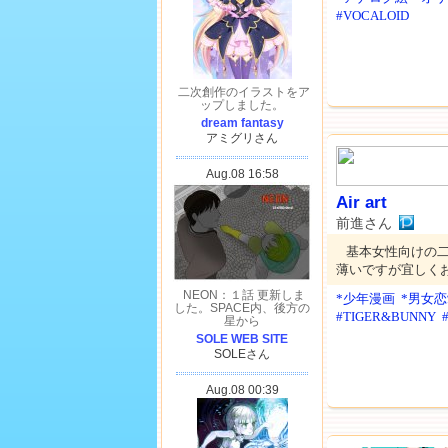
#VOCALOID
Air art
前進さん
基本女性向けの
薄いですが宜しくお
*少年漫画
*男女
#TIGER&BUNNY