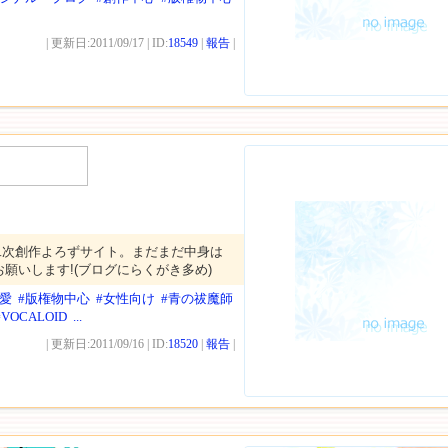
| 更新日:2011/09/17 | ID:
18549
|
報告
|
二次創作よろずサイト。まだまだ中身は
願いします!(ブログにらくがき多め)
恋愛
#版権物中心
#女性向け
#青の祓魔師
#VOCALOID
...
| 更新日:2011/09/16 | ID:
18520
|
報告
|