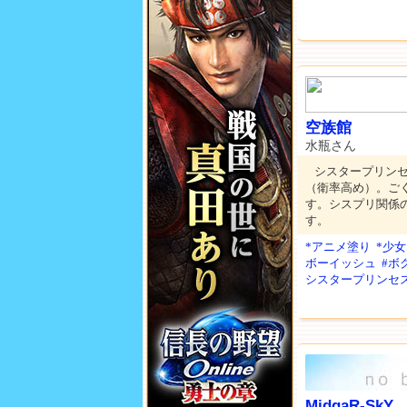
空族館
水瓶さん
シスタープリン
（衛率高め）。ご
す。シスプリ関係
す。
*アニメ塗り
*少女
ボーイッシュ
#ボ
シスタープリンセ
MidgaR-SkY