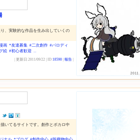
場
通り、実験的な作品を生み出していくの
。
b漫画
*友達募集
#二次創作
#パロディ
グ絵
#初心者歓迎
...
| 更新日:2011/09/22 | ID:
18590
|
報告
|
2011
ん
を描いてるサイトです。創作とボカロ中
リジナル
*ブログ
#創作中心
#版権物中心