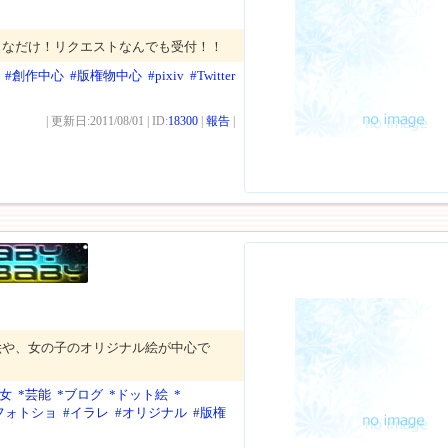
きなだけ！リクエストなんでも受付！！
#創作中心
#版権物中心
#pixiv
#Twitter
| 更新日:2011/08/01 | ID:
18300
|
報告
|
絵や、女の子のオリジナル絵が中心で
少女
*芸能
*ブログ
*ドット絵
*
フォトショ
#イラレ
#オリジナル
#版権