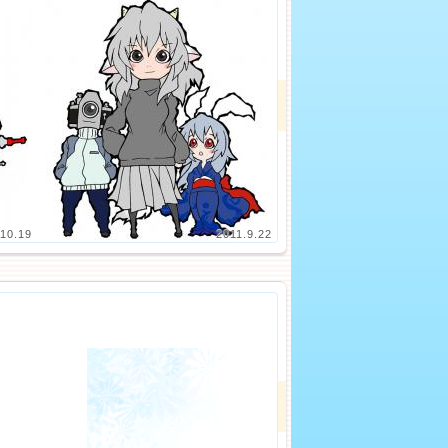
.10.19
2011.9.22