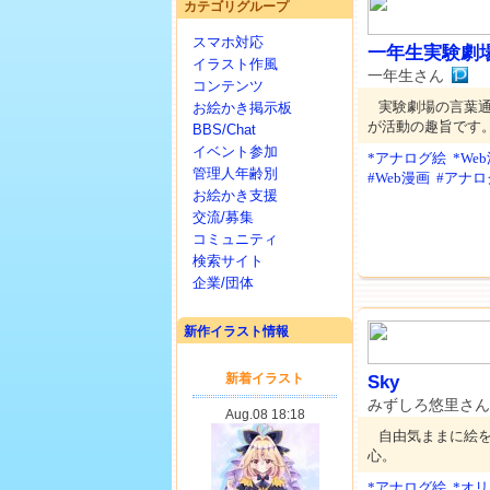
カテゴリグループ
スマホ対応
一年生実験劇
イラスト作風
一年生さん
コンテンツ
実験劇場の言葉
お絵かき掲示板
が活動の趣旨です
BBS/Chat
イベント参加
*アナログ絵
*We
管理人年齢別
#Web漫画
#アナロ
お絵かき支援
交流/募集
コミュニティ
検索サイト
企業/団体
新作イラスト情報
Sky
みずしろ悠里さ
自由気ままに絵
心。
*アナログ絵
*オ