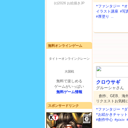
*ファンタジー
*
イラスト講座
#写
#厚塗り
...
無料オンラインゲーム
タイトーオンラインクレーン
大国戦
無料で楽しめる
クロウサギ
ゲームがいっぱい
グルーシャさん
無料ゲーム情報
創作、GEB、海
リクエストお気軽
スポンサードリンク
*ファンタジー
*
*お絵かきチャット
#創作中心
#pixiv