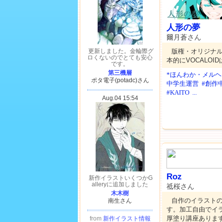
人形の夢
爾月蒼さん
版権・オリジナ
本的にVOCALO
*ほんわか・メルヘ
中学生運営
#創作
#KAITO
...
Roz
祗桜さん
自作のイラストの
す。加工自由でイ
厚塗り講座ありま