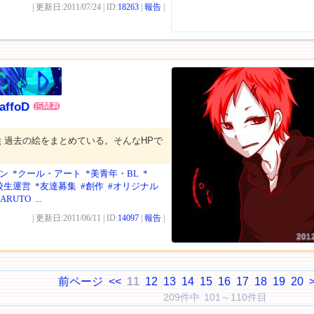
| 更新日:2011/07/24 | ID:
18263
|
報告
|
affoD
 過去の絵をまとめている。そんなHPで
ン
*クール・アート
*美青年・BL
*
校生運営
*友達募集
#創作
#オリジナル
NARUTO
...
| 更新日:2011/06/11 | ID:
14097
|
報告
|
201
前ページ
<<
11
12
13
14
15
16
17
18
19
20
209件中 101～110件目