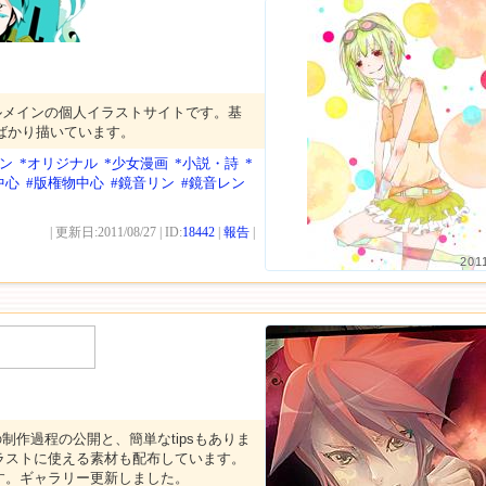
ルメインの個人イラストサイトです。基
IDばかり描いています。
ン
*オリジナル
*少女漫画
*小説・詩
*
中心
#版権物中心
#鏡音リン
#鏡音レン
| 更新日:2011/08/27 | ID:
18442
|
報告
|
201
制作過程の公開と、簡単なtipsもありま
ラストに使える素材も配布しています。
す。ギャラリー更新しました。