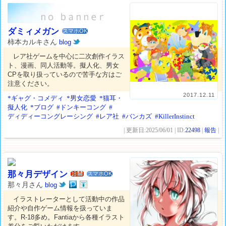
ダミィメガン
スマホOK
柿本カルキさん
blog
レア社ゲームを中心に二次創作イラス
ト、漫画、同人活動等。擬人化、男女
CPを取り扱っているので苦手な方はご
注意ください。
2017.12.11
*ギャグ・コメディ
*男女恋愛
*猫耳・
擬人化
*ブログ
#ドンキーコング
#
ディディーコングレーシング
#レア社
#バンカズ
#KillerInstinct
| 更新日:2025/06/01 | ID:
22498
|
報告
|
那々月デザイン
スマホOK
那々月さん
blog
イラストレーターとして活動中の作品
紹介や自作ゲーム情報を扱っていま
す。R-18多め。Fantiaから各種イラスト