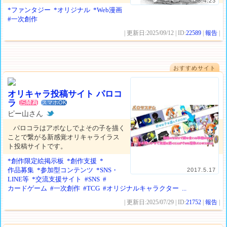
2018.4.23
*ファンタジー
*オリジナル
*Web漫画
#一次創作
| 更新日:2025/09/12 | ID:
22589
|
報告
|
おすすめサイト
オリキャラ投稿サイト パロコ
ラ
スマホOK
ピー山さん
パロコラはアポなしでよその子を描く
ことで繋がる新感覚オリキャライラス
ト投稿サイトです。
*創作限定絵掲示板
*創作支援
*
作品募集
*参加型コンテンツ
*SNS・
2017.5.17
LINE等
*交流支援サイト
#SNS
#
カードゲーム
#一次創作
#TCG
#オリジナルキャラクター
...
| 更新日:2025/07/29 | ID:
21752
|
報告
|