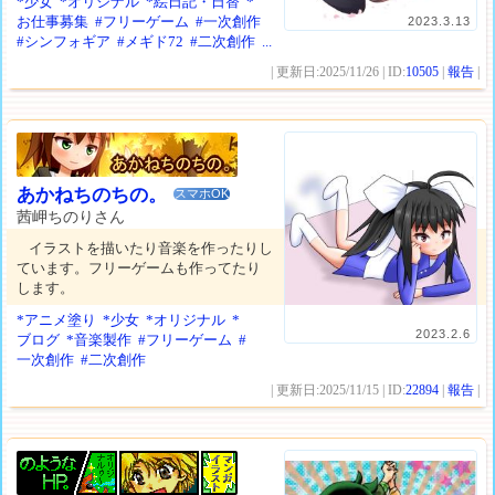
*少女
*オリジナル
*絵日記・日替
*
お仕事募集
#フリーゲーム
#一次創作
2023.3.13
#シンフォギア
#メギド72
#二次創作
...
| 更新日:2025/11/26 | ID:
10505
|
報告
|
あかねちのちの。
スマホOK
茜岬ちのりさん
イラストを描いたり音楽を作ったりし
ています。フリーゲームも作ってたり
します。
*アニメ塗り
*少女
*オリジナル
*
2023.2.6
ブログ
*音楽製作
#フリーゲーム
#
一次創作
#二次創作
| 更新日:2025/11/15 | ID:
22894
|
報告
|