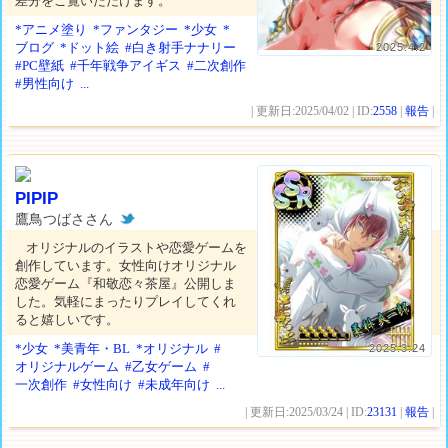
差分をご覧いただけます。
*アニメ塗り
*ファンタジー
*少女
*
ブログ
*ドット絵
#白き射手ナナリー
2025.4.2
#PC壁紙
#千年戦争アイギス
#二次創作
#男性向け
...
| 更新日:2025/04/02 | ID:
2558
|
報告
|
PIPIP
鷹鳥つばささん
オリジナルのイラストや恋愛ゲームを
創作しています。女性向けオリジナル
恋愛ゲーム『和敬恋々茶屋』公開しま
した。気軽にまったりプレイしてくれ
ると嬉しいです。
*少女
*美青年・BL
*オリジナル
#
2025.3.24
オリジナルゲーム
#乙女ゲーム
#
一次創作
#女性向け
#未成年向け
...
| 更新日:2025/03/24 | ID:
23131
|
報告
|