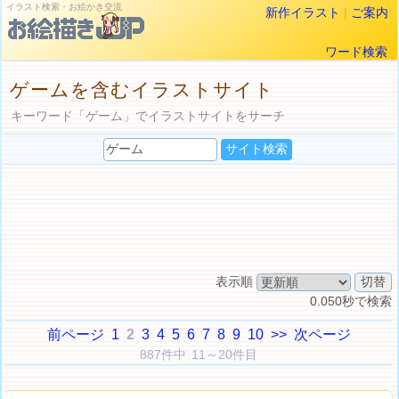
イラスト検索・お絵かき交流
新作イラスト
|
ご案内
ワード検索
ゲームを含むイラストサイト
キーワード「ゲーム」でイラストサイトをサーチ
表示順
0.050秒で検索
前ページ
1
2
3
4
5
6
7
8
9
10
>>
次ページ
887件中 11～20件目