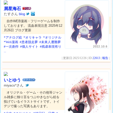
屑星海石
たすさん
blog
自作WEB漫画・フリーゲームを制作
しております。 流血表現注意 2025年12
月26日 ブログ更新
*アナログ絵
*オリキャラ
*オリジナル
*Web漫画
#患者脱走夢
#未来人遭難夢
#一次創作
#個人サイト
#残虐表現有り
2022.10.6
...
| 更新日:2025/12/26 | ID:
22613
|
報告
|
いとゆう
スマホOK
miyaco*さん
オリジナル・ゲーム・その他等ジャン
ル雑多に独り言をつぶやきながら絵を
投げているイラストサイトです。トイ
デジで撮った写真もあります。