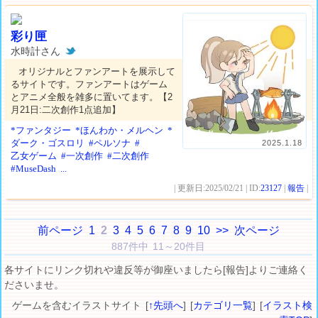
彩り匣
水時計さん
オリジナルとファンアートを展示して
るサイトです。ファンアートはゲーム
とアニメ全般を雑多に置いてます。【2
月21日:二次創作1点追加】
*ファンタジー
*ほんわか・メルヘン
*
ダーク・ゴスロリ
#ペルソナ
#
2025.1.18
乙女ゲーム
#一次創作
#二次創作
#MuseDash
...
| 更新日:2025/02/21 | ID:
23127
|
報告
|
前ページ
1
2
3
4
5
6
7
8
9
10
>>
次ページ
887件中 11～20件目
各サイトにリンク切れや違反等が御座いましたら[報告]よりご連絡く
ださいませ。
ゲームを含むイラストサイト [
↑先頭へ
] [
カテゴリ一覧
] [
イラスト検