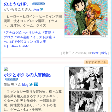
のようなHP。
スマホOK
がいちまことさん
blog
ヒーロー＋ヒロイン＝ヒーロイン学園
漫画。漫才コンビ4コマ漫画。イラス
ト。漫才師、ゲーム、クイズ
*アナログ絵
*オリジナル
*芸能
*
4.22
ブログ
*Web漫画
*イラスト講座
#
ぺこぱ
#令和ロマン
#東大王
#QuizKnock
#M-1
...
| 更新日:2025/10/26 | ID:
15698
|
報告
|
おすすめサイト
ボクとボクらの大冒険記
スマホOK
飽田爽さん
blog
ファンタジー寄りな冒険物。様々な葛
藤を乗り越え生きるオリジナルキャラ
クターの世界を作成中。一部流血表
現、同性愛表現あり。イラストの他
に、ゲーム・4コマ漫画等。