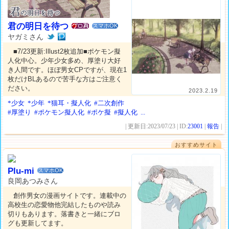
君の明日を待つ
スマホOK
ヤガミさん
■7/23更新:Illust2枚追加■ポケモン擬
人化中心。少年少女多め、厚塗り大好
き人間です。ほぼ男女CPですが、現在1
枚だけBLあるので苦手な方はご注意く
ださい。
2023.2.19
*少女
*少年
*猫耳・擬人化
#二次創作
#厚塗り
#ポケモン擬人化
#ポケ擬
#擬人化
...
| 更新日:2023/07/23 | ID:
23001
|
報告
|
おすすめサイト
Plu-mi
スマホOK
良岡あつみさん
創作男女の漫画サイトです。連載中の
高校生の恋愛物他完結したものや読み
切りもあります。落書きと一緒にブロ
グも更新してます。