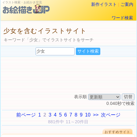
イラスト検索・お絵かき交流
新作イラスト
|
ご案内
ワード検索
少女を含むイラストサイト
キーワード「少女」でイラストサイトをサーチ
表示順
0.040秒で検索
前ページ
1
2
3
4
5
6
7
8
9
10
>>
次ページ
881件中 11～20件目
おすすめサイト