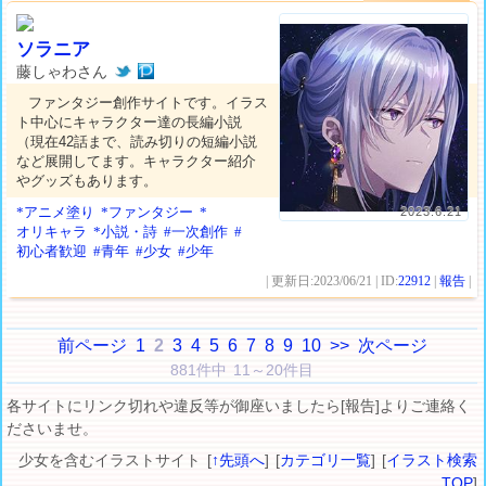
ソラニア
藤しゃわさん
ファンタジー創作サイトです。イラス
ト中心にキャラクター達の長編小説
（現在42話まで、読み切りの短編小説
など展開してます。キャラクター紹介
やグッズもあります。
*アニメ塗り
*ファンタジー
*
2023.6.21
オリキャラ
*小説・詩
#一次創作
#
初心者歓迎
#青年
#少女
#少年
| 更新日:2023/06/21 | ID:
22912
|
報告
|
前ページ
1
2
3
4
5
6
7
8
9
10
>>
次ページ
881件中 11～20件目
各サイトにリンク切れや違反等が御座いましたら[報告]よりご連絡く
ださいませ。
少女を含むイラストサイト [
↑先頭へ
] [
カテゴリ一覧
] [
イラスト検索
TOP
]