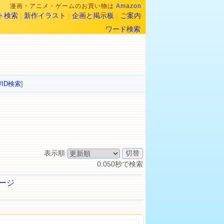
漫画・アニメ・ゲームのお買い物は
Amazon
ト検索
|
新作イラスト
|
企画と掲示板
|
ご案内
ワード検索
/ID検索
]
表示順
0.050秒で検索
ージ