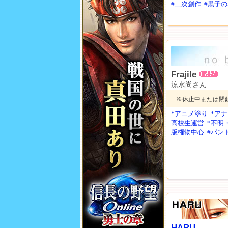
#二次創作
#黒子
Frajile
涼水尚さん
※休止中または閉
*アニメ塗り
*ア
高校生運営
*不明
版権物中心
#パン
HARU