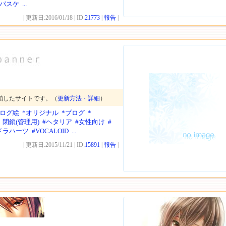
のバスケ
...
| 更新日:2016/01/18 | ID:
21773
|
報告
|
鎖したサイトです。（
更新方法・詳細
）
ナログ絵
*オリジナル
*ブログ
*
・閉鎖(管理用)
#ヘタリア
#女性向け
#
ドラハーツ
#VOCALOID
...
| 更新日:2015/11/21 | ID:
15891
|
報告
|