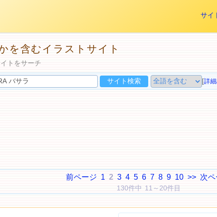
サイ
何れかを含むイラストサイト
サイトをサーチ
[
詳細
前ページ
1
2
3
4
5
6
7
8
9
10
>>
次ペ
130件中 11～20件目