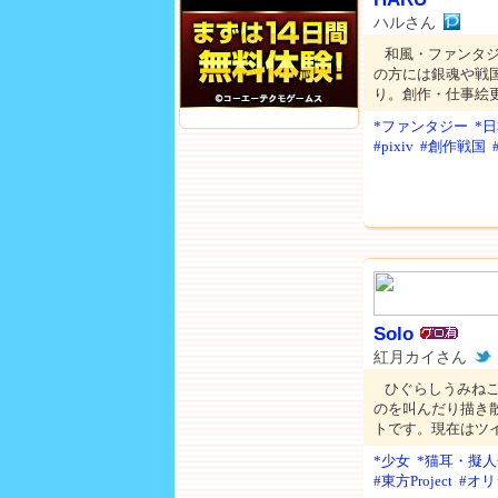
ハルさん
和風・ファンタジ
の方には銀魂や戦国
り。創作・仕事絵
*ファンタジー
*
#pixiv
#創作戦国
Solo
紅月カイさん
ひぐらしうみねこ、
のを叫んだり描き
トです。現在はツ
*少女
*猫耳・擬人
#東方Project
#オ