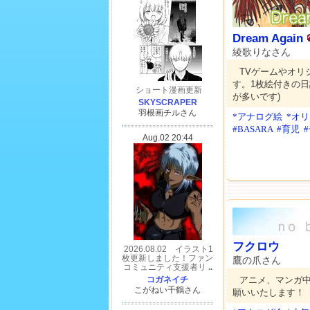
Dream Again
綾歌りなさん
TVゲームやオリ
す。1枚絵付きの日
が多いです)
*アナログ絵
*オ
#BASARA
#育児
フクロウ
鷹の爪さん
アニメ、マンガ
願いいたします！