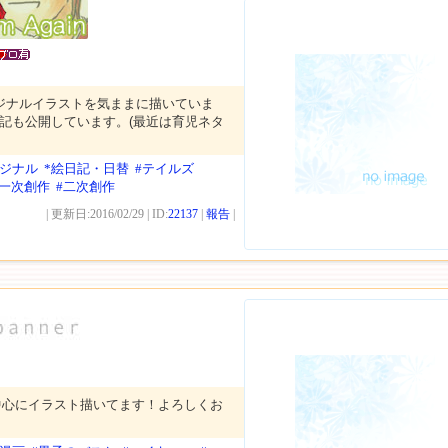
ジナルイラストを気ままに描いていま
記も公開しています。(最近は育児ネタ
リジナル
*絵日記・日替
#テイルズ
#一次創作
#二次創作
| 更新日:2016/02/29 | ID:
22137
|
報告
|
中心にイラスト描いてます！よろしくお