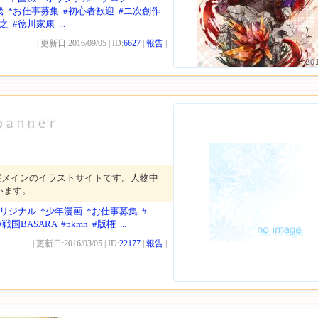
畿
*お仕事募集
#初心者歓迎
#二次創作
信之
#徳川家康
...
| 更新日:2016/09/05 | ID:
6627
|
報告
|
20
権メインのイラストサイトです。人物中
います。
オリジナル
*少年漫画
*お仕事募集
#
#戦国BASARA
#pkmn
#版権
...
| 更新日:2016/03/05 | ID:
22177
|
報告
|