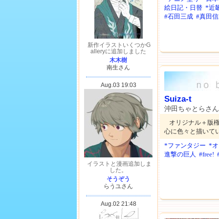
絵日記・日替
*近
#石田三成
#真田
Suiza-t
沖田ちゃとらさん
オリジナル＋版
心に色々と描いて
*ファンタジー
*
進撃の巨人
#free!