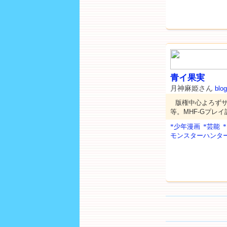
青イ果実
月神麻姫さん
blog
版権中心よろずサイ
等。MHF-Gプレ
*少年漫画
*芸能
モンスターハンタ