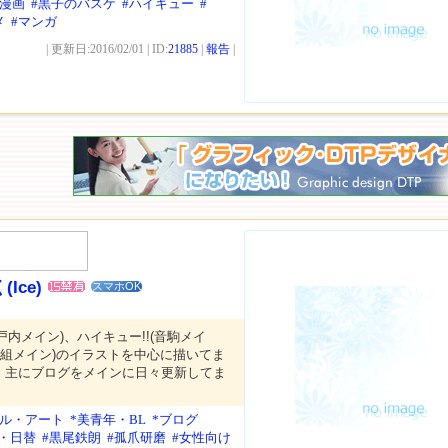
年漫画
#黒子のバスケ
#ハイキュー
#
メ
#マンガ
| 更新日:2016/02/01 | ID:
21885
|
報告
|
Ice)
スマホOK
瀬戸内メイン)、ハイキュー!!(音駒メイ
沖田組メイン)のイラストを中心に描いてま
。主にブログをメインに日々更新してま
ール・アート
*美青年・BL
*ブログ
・日替
#黒尾鉄朗
#孤爪研磨
#女性向け