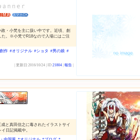
スマホOK
の小政・小梵を主に扱い中です。近頃、創
た。※小梵でR18なので入場にはご注
次創作
#オリジナル
#ショタ
#男の娘
#
| 更新日:2016/10/24 | ID:
21804
|
報告
|
田三成と真田信之に毒されたイラストサイ
レイ日記掲載中。
本・中国風
*オリジナル
*ブログ
*