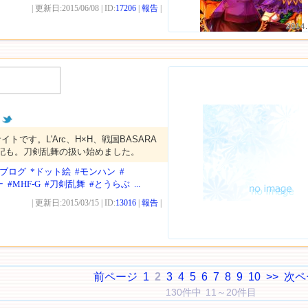
| 更新日:2015/06/08 | ID:
17206
|
報告
|
2014.
トです。L'Arc、H×H、戦国BASARA
イ記も。刀剣乱舞の扱い始めました。
*ブログ
*ドット絵
#モンハン
#
ー
#MHF-G
#刀剣乱舞
#とうらぶ
...
| 更新日:2015/03/15 | ID:
13016
|
報告
|
前ページ
1
2
3
4
5
6
7
8
9
10
>>
次ペ
130件中 11～20件目