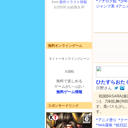
*アナログ絵
*少
ジャンプ系
#アニ
無料オンラインゲーム
タイトーオンラインクレーン
大国戦
無料で楽しめる
ひたすらおたく(
ゲームがいっぱい
只野さん
無料ゲーム情報
戦国BASARA(
ン)、刀剣乱舞(
スポンサードリンク
す。黒バスも少し
す。
*アニメ塗り
*ク
*Web漫画
*絵日記