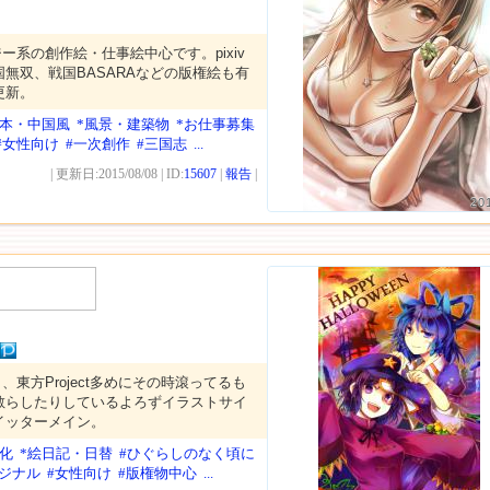
ー系の創作絵・仕事絵中心です。pixiv
無双、戦国BASARAなどの版権絵も有
更新。
日本・中国風
*風景・建築物
*お仕事募集
#女性向け
#一次創作
#三国志
...
| 更新日:2015/08/08 | ID:
15607
|
報告
|
20
東方Project多めにその時滾ってるも
散らしたりしているよろずイラストサイ
イッターメイン。
化
*絵日記・日替
#ひぐらしのなく頃に
リジナル
#女性向け
#版権物中心
...