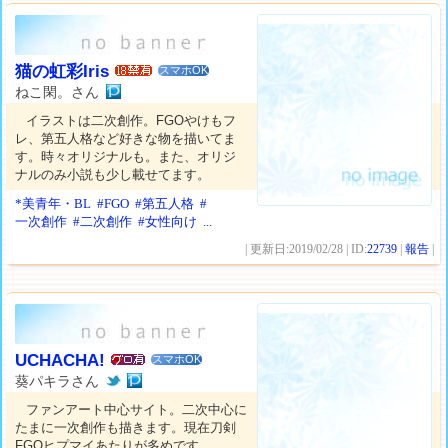
猫の虹彩Iris
スマホOK
ねこ閑。さん
イラストは二次創作。FGOやけもフ
レ、第五人格など好きな物を描いてま
す。時々オリジナルも。また、オリジ
ナルのみ小説も少し載せてます。
*美青年・BL
#FGO
#第五人格
#
一次創作
#二次創作
#女性向け
...
| 更新日:2019/02/28 | ID:
22739
|
報告
|
UCHACHA!
スマホOK
葵パキラさん
ファンアート中心サイト。二次中心に
たまに一次創作も描きます。現在刀剣
FGOヒプマイあたりが多めです。