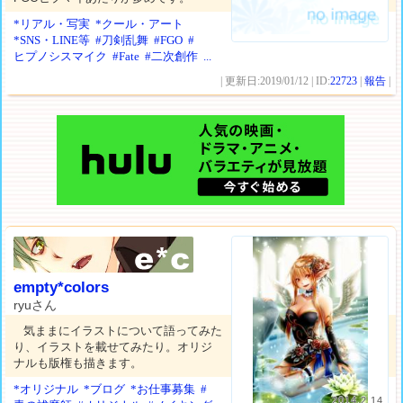
*リアル・写実
*クール・アート
*SNS・LINE等
#刀剣乱舞
#FGO
#
ヒプノシスマイク
#Fate
#二次創作
...
| 更新日:2019/01/12 | ID:
22723
|
報告
|
empty*colors
ryuさん
気ままにイラストについて語ってみた
り、イラストを載せてみたり。オリジ
ナルも版権も描きます。
*オリジナル
*ブログ
*お仕事募集
#
2014.2.14