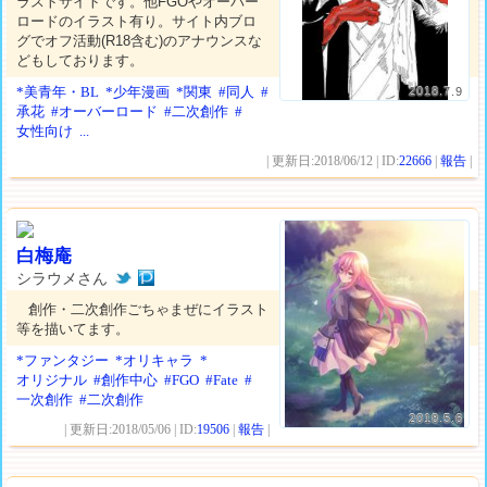
ラストサイトです。他FGOやオーバー
ロードのイラスト有り。サイト内ブロ
グでオフ活動(R18含む)のアナウンスな
どもしております。
*美青年・BL
*少年漫画
*関東
#同人
#
2018.7.9
承花
#オーバーロード
#二次創作
#
女性向け
...
| 更新日:2018/06/12 | ID:
22666
|
報告
|
白梅庵
シラウメさん
創作・二次創作ごちゃまぜにイラスト
等を描いてます。
*ファンタジー
*オリキャラ
*
オリジナル
#創作中心
#FGO
#Fate
#
一次創作
#二次創作
2018.5.6
| 更新日:2018/05/06 | ID:
19506
|
報告
|