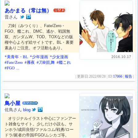
あかまる（常は無）
晋さん
刀剣（みつくり）、Fate/Zero・
FGO、艦これ、DMC、遙か、戦国無
双、ガンダムW、TOD、TOXなどの版
権中心よろず絵サイトです。BL・裏要
素ありご注意。オフ活動もあり。
*美青年・BL
*少年漫画
*少女漫画
2016.10.17
#Fate/Zero
#雁夜
#刀剣乱舞
#艦これ
#FGO
...
| 更新日:2022/08/28 | ID:
17066
|
報告
|
鳥小屋
スマホOK
佐鳥さん
blog
オリジナルイラスト中心にファンアー
ト雑食なサイト。少しだけ小説も。サ
ンホラ/成田良悟/ファルコム/戦勇/ロー
ドラ/屍者の帝国/FGO/ムシカゴ等。