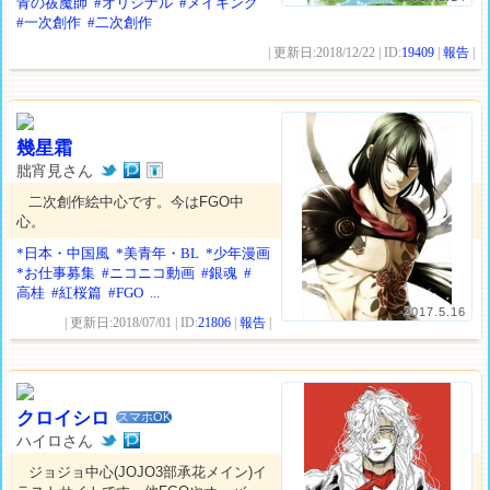
青の祓魔師
#オリジナル
#メイキング
#一次創作
#二次創作
| 更新日:2018/12/22 | ID:
19409
|
報告
|
幾星霜
朏宵見さん
二次創作絵中心です。今はFGO中
心。
*日本・中国風
*美青年・BL
*少年漫画
*お仕事募集
#ニコニコ動画
#銀魂
#
高桂
#紅桜篇
#FGO
...
2017.5.16
| 更新日:2018/07/01 | ID:
21806
|
報告
|
クロイシロ
スマホOK
ハイロさん
ジョジョ中心(JOJO3部承花メイン)イ