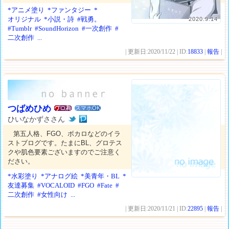
*アニメ塗り
*ファンタジー
*
オリジナル
*小説・詩
#戦勇。
2020.9.14
#Tumblr
#SoundHorizon
#一次創作
#
二次創作
...
| 更新日:2020/11/22 | ID:
18833
|
報告
|
つばめひめ
スマホOK
ひいなかずささん
第五人格、FGO、ボカロなどのイラ
ストブログです。たまにBL、グロテス
クや肌色要素ございますのでご注意く
ださい。
*水彩塗り
*アナログ絵
*美青年・BL
*
友達募集
#VOCALOID
#FGO
#Fate
#
二次創作
#女性向け
...
| 更新日:2020/11/21 | ID:
22895
|
報告
|