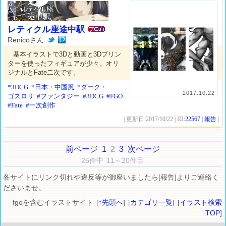
レティクル座途中駅
Renicoさん
基本イラストで3Dと動画と3Dプリン
ターを使ったフィギュアが少々。オリ
ジナルとFate二次です。
*3DCG
*日本・中国風
*ダーク・
2017.10.22
ゴスロリ
#ファンタジー
#3DCG
#FGO
#Fate
#一次創作
| 更新日:2017/10/22 | ID:
22567
|
報告
|
前ページ
1
2
3
次ページ
25件中 11～20件目
各サイトにリンク切れや違反等が御座いましたら[報告]よりご連絡く
ださいませ。
fgoを含むイラストサイト [
↑先頭へ
] [
カテゴリ一覧
] [
イラスト検索
TOP
]