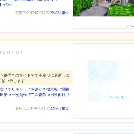
舞
#Fate
...
| 更新日:2017/07/08 | ID:
22483
|
報告
|
201
いう絵描きのサイトです不定期に更新しま
お願い致します
少女
*オリキャラ
*お絵かき掲示板
*関東
の風景
#一次創作
#二次創作
#男性向け
#
| 更新日:2017/05/03 | ID:
22490
|
報告
|