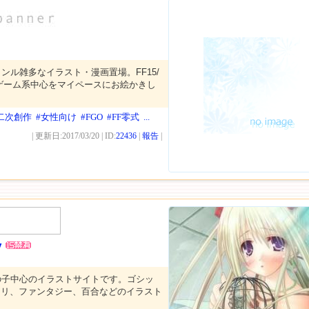
ンル雑多なイラスト・漫画置場。FF15/
などゲーム系中心をマイペースにお絵かきし
二次創作
#女性向け
#FGO
#FF零式
...
| 更新日:2017/03/20 | ID:
22436
|
報告
|
y
の子中心のイラストサイトです。ゴシッ
ロリ、ファンタジー、百合などのイラスト