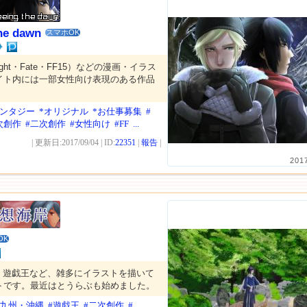
the dawn
スマホOK
ght・Fate・FF15）などの漫画・イラス
イト内には一部女性向け表現のある作品
ァンタジー
*オリジナル
*お仕事募集
#
次創作
#二次創作
#女性向け
#FF
...
| 更新日:2017/09/04 | ID:
22351
|
報告
|
201
OK
・遊戯王など、雑多にイラストを描いて
トです。最近はとうらぶも始めました。
*九州・沖縄
#遊戯王
#二次創作
#