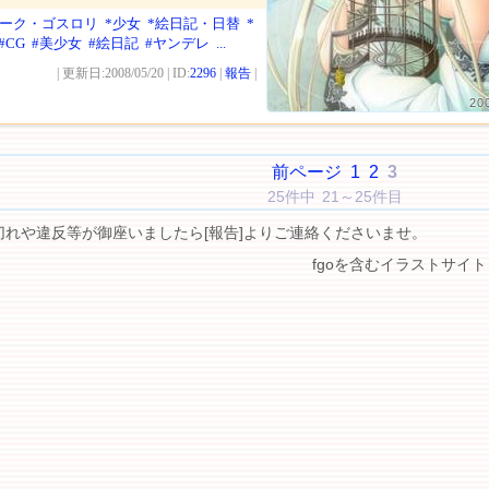
ダーク・ゴスロリ
*少女
*絵日記・日替
*
#CG
#美少女
#絵日記
#ヤンデレ
...
| 更新日:2008/05/20 | ID:
2296
|
報告
|
20
前ページ
1
2
3
25件中 21～25件目
切れや違反等が御座いましたら[報告]よりご連絡くださいませ。
fgoを含むイラストサイト 