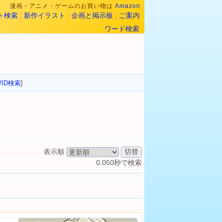
漫画・アニメ・ゲームのお買い物は
Amazon
ト検索
|
新作イラスト
|
企画と掲示板
|
ご案内
ワード検索
/ID検索
]
表示順
0.050秒で検索