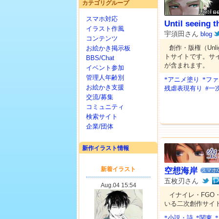
カテゴリグループ
スマホ対応
Until seeing 
イラスト作風
宇須田さん
blog
コンテンツ
創作・版権（Unli
お絵かき掲示板
トサイトです。サ
BBS/Chat
が含まれます。
イベント参加
管理人年齢別
*アニメ塗り
*フ
お絵かき支援
残虐表現有り
#一
交流/募集
コミュニティ
検索サイト
企業/団体
新作イラスト情報
空想海岸
スマホ
五枚刃さん
イナイレ・FGO
いる二次創作サイ
*小説・詩
*関東