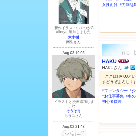
女性向け
#刀剣乱
HAKU
HAKUさん
ここはHAKUと
すどうぞよろしく
*ファンタジー
*
*お仕事募集
#冬
初心者歓迎
...