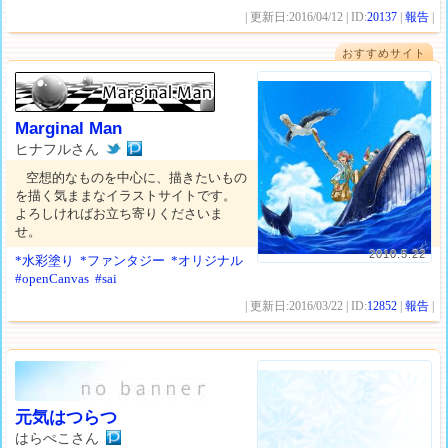
| 更新日:2016/04/12 | ID:
20137
|
報告
|
おすすめサイト
Marginal Man
ヒナフルさん
空想的なものを中心に、描きたいもの
を描く気ままなイラストサイトです。
よろしければお立ち寄りくださいま
せ。
2010.5.22
*水彩塗り
*ファンタジー
*オリジナル
#openCanvas
#sai
| 更新日:2016/03/22 | ID:
12852
|
報告
|
元気はつらつ
はらぺこさん