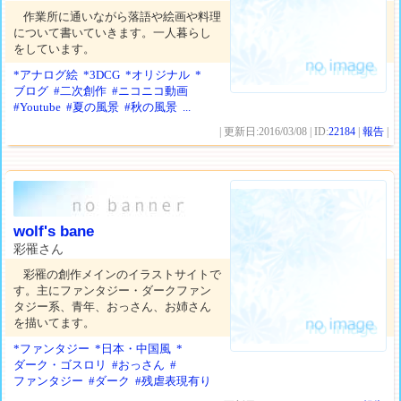
作業所に通いながら落語や絵画や料理
について書いていきます。一人暮らし
をしています。
*アナログ絵
*3DCG
*オリジナル
*
ブログ
#二次創作
#ニコニコ動画
#Youtube
#夏の風景
#秋の風景
...
| 更新日:2016/03/08 | ID:
22184
|
報告
|
wolf's bane
彩罹さん
彩罹の創作メインのイラストサイトで
す。主にファンタジー・ダークファン
タジー系、青年、おっさん、お姉さん
を描いてます。
*ファンタジー
*日本・中国風
*
ダーク・ゴスロリ
#おっさん
#
ファンタジー
#ダーク
#残虐表現有り