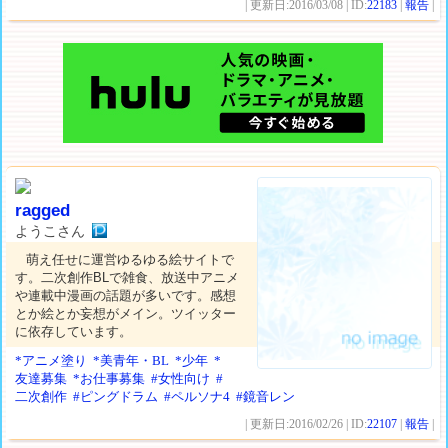
| 更新日:2016/03/08 | ID:
22183
|
報告
|
ragged
ようこさん
萌え任せに運営ゆるゆる絵サイトで
す。二次創作BLで雑食、放送中アニメ
や連載中漫画の話題が多いです。感想
とか絵とか妄想がメイン。ツイッター
に依存しています。
*アニメ塗り
*美青年・BL
*少年
*
友達募集
*お仕事募集
#女性向け
#
二次創作
#ピングドラム
#ペルソナ4
#鏡音レン
| 更新日:2016/02/26 | ID:
22107
|
報告
|