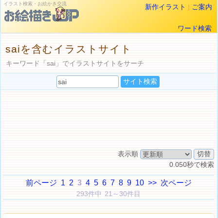
イラスト検索・お絵かき交流
新作イラスト
|
ご案内
ワード検索
saiを含むイラストサイト
キーワード「sai」でイラストサイトをサーチ
表示順
0.050秒で検索
前ページ
1
2
3
4
5
6
7
8
9
10
>>
次ページ
293件中 21～30件目