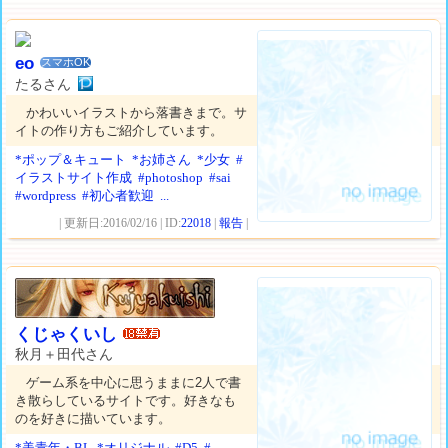
eo
スマホOK
たるさん
かわいいイラストから落書きまで。サ
イトの作り方もご紹介しています。
*ポップ＆キュート
*お姉さん
*少女
#
イラストサイト作成
#photoshop
#sai
#wordpress
#初心者歓迎
...
| 更新日:2016/02/16 | ID:
22018
|
報告
|
くじゃくいし
秋月＋田代さん
ゲーム系を中心に思うままに2人で書
き散らしているサイトです。好きなも
のを好きに描いています。
*美青年・BL
*オリジナル
#D5
#