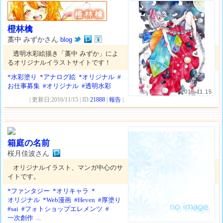
橙林檎
藁中 みずかさん
blog
透明水彩絵描き「藁中 みずか」によ
るオリジナルイラストサイトです！
*水彩塗り
*アナログ絵
*オリジナル
#
お仕事募集
#オリジナル
#透明水彩
2016.11.15
| 更新日:2016/11/15 | ID:
21888
|
報告
|
箱庭の名前
桜月佳波さん
オリジナルイラスト、マンガ中心のサ
イトです。
*ファンタジー
*オリキャラ
*
オリジナル
*Web漫画
#Heven
#厚塗り
#sai
#フォトショップエレメンツ
#
一次創作
...