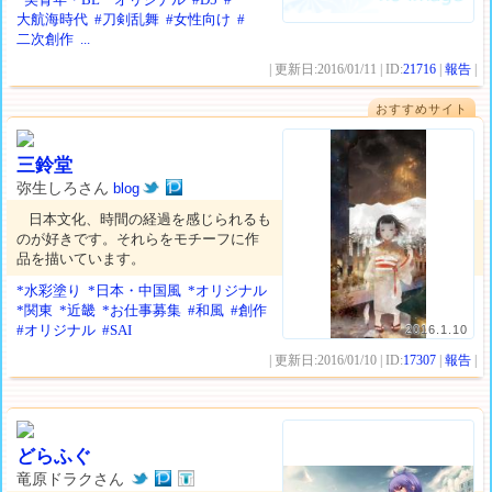
大航海時代
#刀剣乱舞
#女性向け
#
二次創作
...
| 更新日:2016/01/11 | ID:
21716
|
報告
|
おすすめサイト
三鈴堂
弥生しろさん
blog
日本文化、時間の経過を感じられるも
のが好きです。それらをモチーフに作
品を描いています。
*水彩塗り
*日本・中国風
*オリジナル
*関東
*近畿
*お仕事募集
#和風
#創作
#オリジナル
#SAI
2016.1.10
| 更新日:2016/01/10 | ID:
17307
|
報告
|
どらふぐ
竜原ドラクさん