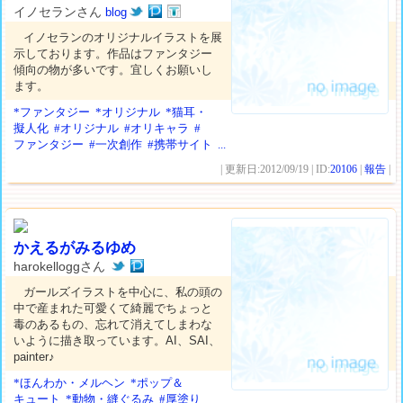
イノセランさん
blog
イノセランのオリジナルイラストを展
示しております。作品はファンタジー
傾向の物が多いです。宜しくお願いし
ます。
*ファンタジー
*オリジナル
*猫耳・
擬人化
#オリジナル
#オリキャラ
#
ファンタジー
#一次創作
#携帯サイト
...
| 更新日:2012/09/19 | ID:
20106
|
報告
|
かえるがみるゆめ
harokelloggさん
ガールズイラストを中心に、私の頭の
中で産まれた可愛くて綺麗でちょっと
毒のあるもの、忘れて消えてしまわな
いように描き取っています。AI、SAI、
painter♪
*ほんわか・メルヘン
*ポップ＆
キュート
*動物・縫ぐるみ
#厚塗り