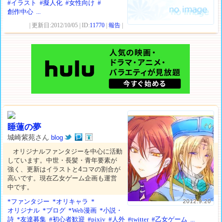
#イラスト
#擬人化
#女性向け
#
創作中心
...
| 更新日:2012/10/05 | ID:
11770
|
報告
|
睡蓮の夢
城崎紫苑さん
blog
オリジナルファンタジーを中心に活動
しています。中世・長髪・青年要素が
強く、更新はイラストと4コマの割合が
高いです。現在乙女ゲーム企画も運営
中です。
*ファンタジー
*オリキャラ
*
2012.9.20
オリジナル
*ブログ
*Web漫画
*小説・
詩
*友達募集
#初心者歓迎
#pixiv
#人外
#twitter
#乙女ゲーム
...