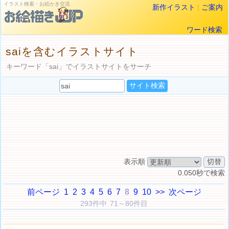
イラスト検索・お絵かき交流
新作イラスト
|
ご案内
ワード検索
saiを含むイラストサイト
キーワード「sai」でイラストサイトをサーチ
表示順
0.050秒で検索
前ページ
1
2
3
4
5
6
7
8
9
10
>>
次ページ
293件中 71～80件目