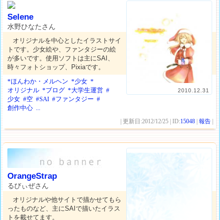
Selene
水野ひなたさん
オリジナルを中心としたイラストサイ
トです。少女絵や、ファンタジーの絵
が多いです。使用ソフトは主にSAI、
時々フォトショップ、Pixiaです。
*ほんわか・メルヘン
*少女
*
オリジナル
*ブログ
*大学生運営
#
2010.12.31
少女
#空
#SAI
#ファンタジー
#
創作中心
...
| 更新日:2012/12/25 | ID:
15048
|
報告
|
OrangeStrap
るびぃぜさん
オリジナルや他サイトで描かせてもら
ったものなど、主にSAIで描いたイラス
トを載せてます。