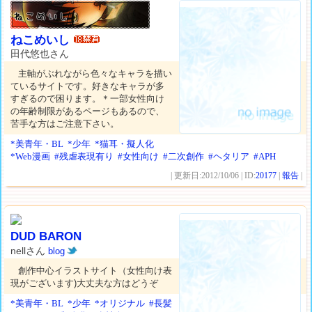
ねこめいし
田代悠也さん
主軸がぶれながら色々なキャラを描い
ているサイトです。好きなキャラが多
すぎるので困ります。＊一部女性向け
の年齢制限があるページもあるので、
苦手な方はご注意下さい。
*美青年・BL
*少年
*猫耳・擬人化
*Web漫画
#残虐表現有り
#女性向け
#二次創作
#ヘタリア
#APH
| 更新日:2012/10/06 | ID:
20177
|
報告
|
DUD BARON
nellさん
blog
創作中心イラストサイト（女性向け表
現がございます)大丈夫な方はどうぞ
*美青年・BL
*少年
*オリジナル
#長髪