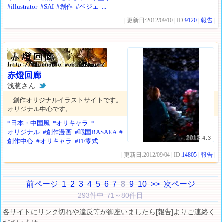
#illustrator
#SAI
#創作
#ベジェ
...
| 更新日:2012/09/10 | ID:
9120
|
報告
|
赤燈回廊
浅葱さん
創作オリジナルイラストサイトです。
オリジナル中心です。
*日本・中国風
*オリキャラ
*
オリジナル
#創作漫画
#戦国BASARA
#
2013.4.3
創作中心
#オリキャラ
#FF零式
...
| 更新日:2012/09/04 | ID:
14805
|
報告
|
前ページ
1
2
3
4
5
6
7
8
9
10
>>
次ページ
293件中 71～80件目
各サイトにリンク切れや違反等が御座いましたら[報告]よりご連絡く