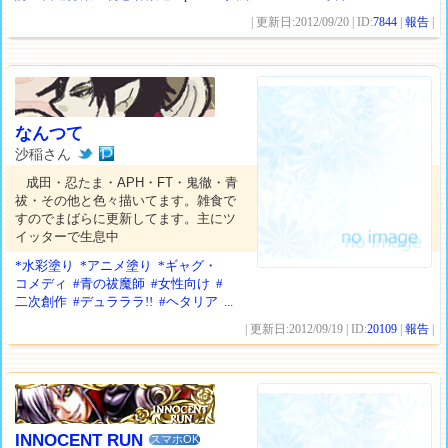
| 更新日:2012/09/20 | ID:
7844
|
報告
|
なんつて
沙稲さん
成田・忍たま・APH・FT・鬼徹・青
祓・その他と色々描いてます。雑食で
すのでまばらに更新してます。主にツ
イッターで生息中
*水彩塗り
*アニメ塗り
*ギャグ・
コメディ
#青の祓魔師
#女性向け
#
二次創作
#デュラララ!!
#ヘタリア
...
| 更新日:2012/09/19 | ID:
20109
|
報告
|
INNOCENT RUN
スマホOK