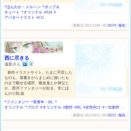
*ほんわか・メルヘン
*ポップ＆
キュート
*オリジナル
#SAI
#
アバターイラスト
#CG
| 更新日:2012/12/08 | ID:
20379
|
報告
|
西に尽きる
遠影さん
創作イラストサイト。たまに手芸した
ものも。落書きからまじめに描いたも
のまで載せる場所。吸血鬼とか神父と
か、西洋ファンタジーが好き。常にほ
んのりBL臭
*ファンタジー
*美青年・BL
*
オリジナル
*ブログ
#オリジナル
#創作
#BL
#女性向け
#一次創作
...
| 更新日:2012/10/21 | ID:
20221
|
報告
|