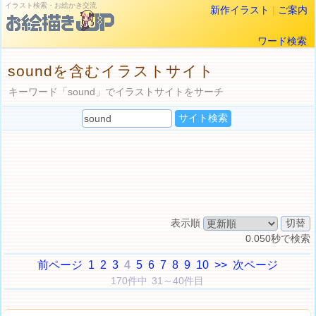
イラスト検索・お絵かき交流
新作イラスト
|
ご案内
ワード検索
soundを含むイラストサイト
キーワード「sound」でイラストサイトをサーチ
表示順
0.050秒で検索
前ページ
1
2
3
4
5
6
7
8
9
10
>>
次ページ
170件中 31～40件目