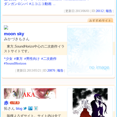
ダンガンロンパ
#ニコニコ動画
...
| 更新日:2013/06/01 | ID:
20112
|
報告
|
おすすめサイト
moon sky
みかづきもさん
東方,SoundHorizo中心の二次創作イラ
ストサイトです。
*少女
#東方
#男性向け
#二次創作
#SoundHorizon
| 更新日:2013/05/21 | ID:
20876
|
報告
|
赤
拓さん
blog
版権よろずサイト。サイト内は全て