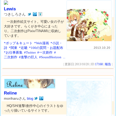
Lewis
つきしろさん
一次創作絵文サイト。可愛い女の子が
大好きです。らくがき中心にまった
り。二次創作はPixiv/TINAMIに収納し
ています。
*ポップ＆キュート
*Web漫画
*小説・
詩
*関東
*近畿
*100の質問・お題配布
2013.10.20
*お仕事募集
#Twitter
#一次創作
#
二次創作
#進撃の巨人
#SoundHorizon
...
| 更新日:2013/10/20 | ID:
17168
|
報告
|
Reline
moriharuさん
blog
HQ/SH/進撃/創作中心のイラストをゆ
ったり描いているサイトです。