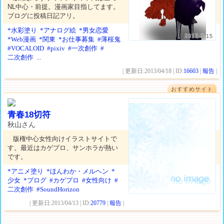
NL中心・前提。漫画家目指してます。
ブログに投稿日記アリ。
*水彩塗り
*アナログ絵
*男女恋愛
2013.3.15
*Web漫画
*関東
*お仕事募集
#薄桜鬼
#VOCALOID
#pixiv
#一次創作
#
二次創作
...
| 更新日:2013/04/18 | ID:
16603
|
報告
|
おすすめサイト
青春18切符
秋山さん
版権中心女性向けイラストサイトで
す。最近はカゲプロ、サンホラが熱い
です。
*アニメ塗り
*ほんわか・メルヘン
*
少女
*ブログ
#カゲプロ
#女性向け
#
二次創作
#SoundHorizon
| 更新日:2013/04/13 | ID:
20779
|
報告
|