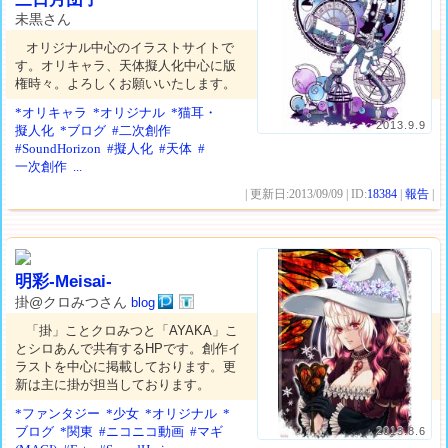
未黒さん
オリジナル中心のイラストサイトで
す。オリキャラ、天体擬人化中心に版
権時々。よろしくお願いいたします。
*オリキャラ
*オリジナル
*猫耳・
2013.9.9
擬人化
*ブログ
#二次創作
#SoundHorizon
#擬人化
#天体
#
一次創作
...
| 更新日:2013/09/09 | ID:
18384
|
報告
|
明彩-Meisai-
掛@クロみつさん
blog
「掛」ことクロみつと「AYAKA」こ
とシロあんで共有するHPです。創作イ
ラストを中心に掲載しております。更
新は主に掛が担当しております。
*ファンタジー
*少女
*オリジナル
*
ブログ
*関東
#ニコニコ動画
#マギ
2013.8.6