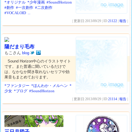
*オリジナル
*少年漫画
#SoundHorizon
#創作
#一次創作
#二次創作
#VOCALOID
...
| 更新日:2013/09/29 | ID:
21122
|
報告
|
陽だまり毛布
もこさん
blog
Sound Horizon中心のイラストサイト
です。また普通に聞いているだけで
は、なかなか聞き取れないセリフや効
果音もまとめております。
*ファンタジー
*ほんわか・メルヘン
*
少女
*ブログ
#SoundHorizon
| 更新日:2013/09/29 | ID:
21114
|
報告
|
三日月団子