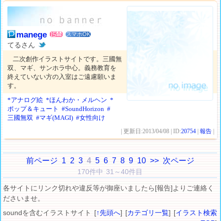
manege
スマホOK
てるさん
二次創作イラストサイトです。三國無
双、マギ、サンホラ中心。義務教育を
終えていない方の入室はご遠慮願いま
す。
*アナログ絵
*ほんわか・メルヘン
*
ポップ＆キュート
#SoundHorizon
#
三國無双
#マギ(MAGI)
#女性向け
| 更新日:2013/04/08 | ID:
20754
|
報告
|
前ページ
1
2
3
4
5
6
7
8
9
10
>>
次ページ
170件中 31～40件目
各サイトにリンク切れや違反等が御座いましたら[報告]よりご連絡く
ださいませ。
soundを含むイラストサイト [
↑先頭へ
] [
カテゴリ一覧
] [
イラスト検索