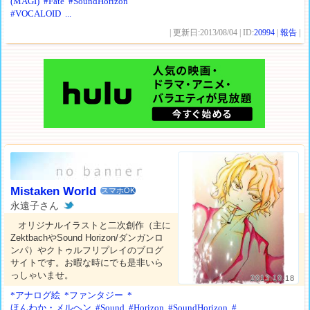
(MAGI)
#Fate
#SoundHorizon
#VOCALOID
...
| 更新日:2013/08/04 | ID:
20994
|
報告
|
Mistaken World
スマホOK
永遠子さん
オリジナルイラストと二次創作（主に
ZektbachやSound Horizon/ダンガンロ
ンパ）やクトゥルフリプレイのブログ
サイトです。お暇な時にでも是非いら
っしゃいませ。
2013.10.18
*アナログ絵
*ファンタジー
*
ほんわか・メルヘン
#Sound
#Horizon
#SoundHorizon
#