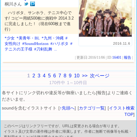
桐川さん
ハリポタ、サンホラ、テニス中心で
す/ コピー用紙500枚に挑戦中 2014.3.2
に完走しました！（現在600枚まで進
行）
*少女
*美青年・BL
*九州・沖縄
#
女性向け
#SoundHorizon
#ハリポタ
#
2016.11.6
テニスの王子様
#刀剣乱舞
...
| 更新日:2016/11/06 | ID:
16401
|
報告
|
1
2
3
4
5
6
7
8
9
10
>>
次ページ
170件中 1～10件目
各サイトにリンク切れや違反等が御座いましたら[報告]よりご連絡く
ださいませ。
soundを含むイラストサイト [
↑先頭へ
] [
カテゴリ一覧
] [
イラスト検索
TOP
]
このページはリンクフリーですが、URLは変更される場合が有ります。
イラスト及び文章の著作権は作者に帰属します。作者に無断で画像等を転載・