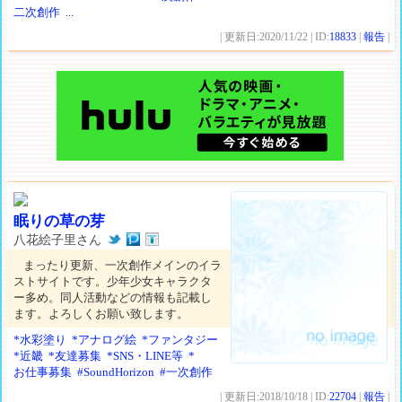
二次創作
...
| 更新日:2020/11/22 | ID:
18833
|
報告
|
眠りの草の芽
八花絵子里さん
まったり更新、一次創作メインのイラ
ストサイトです。少年少女キャラクタ
ー多め。同人活動などの情報も記載し
ます。よろしくお願い致します。
*水彩塗り
*アナログ絵
*ファンタジー
*近畿
*友達募集
*SNS・LINE等
*
お仕事募集
#SoundHorizon
#一次創作
| 更新日:2018/10/18 | ID:
22704
|
報告
|