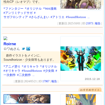
性向CP（レオマブ）です。
*ファンタジー
*オリジナル
*Web漫画
2020.9.2
#アンリミテッドサガ
#
サガフロンティア
#さらざんまい
#アトリエ
#SoundHorizon
...
| 更新日:2025/10/01 | ID:
21973
|
報告
|
Roirne
ロワぬさん
創作イラストをメインに、
Soundhorizon・少女病等もあります。
*アニメ塗り
*オリキャラ
*オリジナル
#オリキャラ
#SoundHorizon
#少女病
#
一次創作
#二次創作
...
2015.12.18
| 更新日:2024/05/21 | ID:
17907
|
報告
|
おすすめサイト