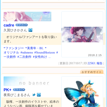
cadre
スマホOK
久賀ひさかさん
オリジナル/ファンアートを取り扱い
ます。
*ファンタジー
*美青年・BL
*
オリジナル
#rahmens
#SoundHorizon
#
2018.2.15
一次創作
#二次創作
#女性向け
...
| 更新日:2017/10/17 | ID:
22563
|
報告
|
おすすめサイト
PK+
スマホOK
夜長ぴこまるさん
版権、一次創作のイラストや、絵本の
ようなペン画、銅版画を載せていま