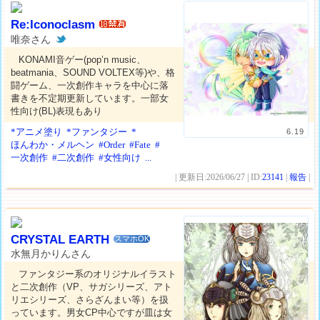
Re:Iconoclasm
唯奈さん
KONAMI音ゲー(pop’n music、
beatmania、SOUND VOLTEX等)や、格
闘ゲーム、一次創作キャラを中心に落
書きを不定期更新しています。一部女
性向け(BL)表現もあり
*アニメ塗り
*ファンタジー
*
6.19
ほんわか・メルヘン
#Order
#Fate
#
一次創作
#二次創作
#女性向け
...
| 更新日:2026/06/27 | ID:
23141
|
報告
|
CRYSTAL EARTH
スマホOK
水無月かりんさん
ファンタジー系のオリジナルイラスト
と二次創作（VP、サガシリーズ、アト
リエシリーズ、さらざんまい等）を扱
っています。男女CP中心ですが皿は女