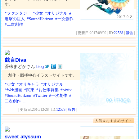
す。
*ファンタジー
*少女
*オリジナル
#
2017.9.2
進撃の巨人
#SoundHorizon
#一次創作
#二次創作
| 更新日:2017/09/02 | ID:
22538
|
報告
|
戯言Diva
蒼殊まどかさん
blog
創作・版権中心イラストサイトです。
*少女
*オリキャラ
*オリジナル
*Web漫画
*関東
*お仕事募集
#pixiv
#SoundHorizon
#Twitter
#一次創作
#
二次創作
...
| 更新日:2016/12/28 | ID:
12573
|
報告
|
人気＆おすすめサイト
sweet alyssum