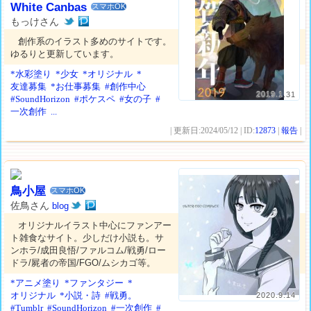
White Canbas
スマホOK
もっけさん
創作系のイラスト多めのサイトです。
ゆるりと更新しています。
*水彩塗り
*少女
*オリジナル
*
友達募集
*お仕事募集
#創作中心
2019.1.31
#SoundHorizon
#ポケスペ
#女の子
#
一次創作
...
| 更新日:2024/05/12 | ID:
12873
|
報告
|
鳥小屋
スマホOK
佐鳥さん
blog
オリジナルイラスト中心にファンアー
ト雑食なサイト。少しだけ小説も。サ
ンホラ/成田良悟/ファルコム/戦勇/ロー
ドラ/屍者の帝国/FGO/ムシカゴ等。
*アニメ塗り
*ファンタジー
*
オリジナル
*小説・詩
#戦勇。
2020.9.14
#Tumblr
#SoundHorizon
#一次創作
#