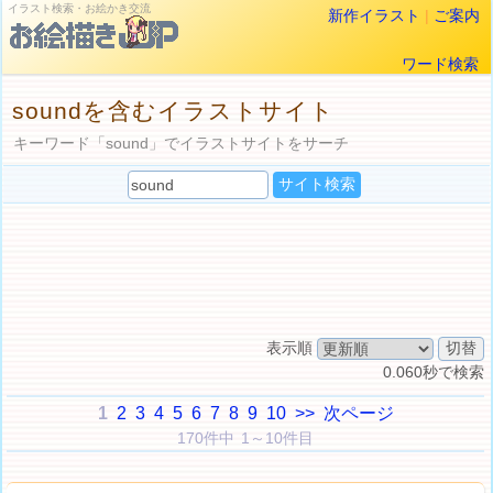
イラスト検索・お絵かき交流
新作イラスト
|
ご案内
ワード検索
soundを含むイラストサイト
キーワード「sound」でイラストサイトをサーチ
表示順
0.060秒で検索
1
2
3
4
5
6
7
8
9
10
>>
次ページ
170件中 1～10件目